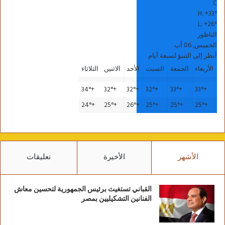
C
H:
+
33°
L:
+
26°
الناظور
الخميس, 06 آب
أنظر إلى التنبؤ لسبعة أيام
الأربعاء
الجمعة
السبت
الأحد
الاثنين
الثلاثاء
34°
+
32°
+
32°
+
32°
+
33°
+
33°
+
24°
+
25°
+
26°
+
25°
+
25°
+
25°
+
الأشهر
الأخيرة
تعليقات
القباني تستغيث برئيس الجمهورية لتحسين معاش
الفنانين التشكيليين بمصر