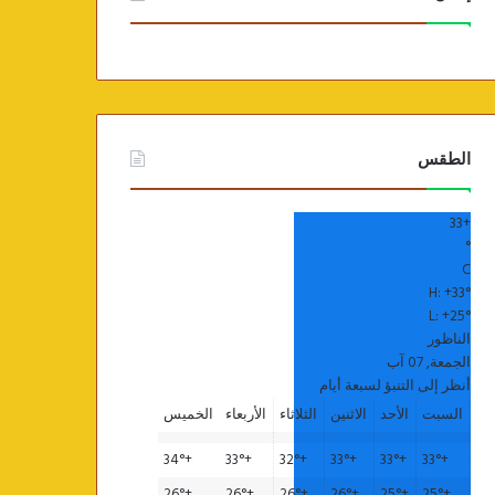
الطقس
33
+
°
C
H:
+
33°
L:
+
25°
الناظور
الجمعة, 07 آب
أنظر إلى التنبؤ لسبعة أيام
السبت
الأحد
الاثنين
الثلاثاء
الأربعاء
الخميس
34°
+
33°
+
32°
+
33°
+
33°
+
33°
+
26°
+
26°
+
26°
+
26°
+
25°
+
25°
+