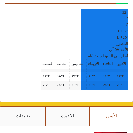
32
+
°
C
H:
+
32°
L:
+
26°
الناظور
الأحد, 09 آب
أنظر إلى التنبؤ لسبعة أيام
الاثنين
الثلاثاء
الأربعاء
الخميس
الجمعة
السبت
33°
+
34°
+
35°
+
33°
+
33°
+
33°
+
26°
+
26°
+
26°
+
26°
+
26°
+
25°
+
الأشهر
الأخيرة
تعليقات