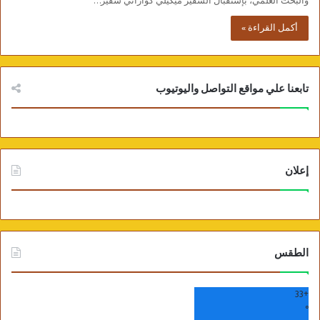
والبحث العلمي، بإستقبال السفير ميكيلي كواراني سفير…
أكمل القراءة »
تابعنا علي مواقع التواصل واليوتيوب
إعلان
الطقس
33
+
°