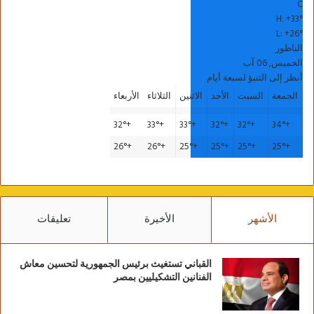
C
H:
+
33°
L:
+
26°
الناظور
الخميس, 06 آب
أنظر إلى التنبؤ لسبعة أيام
الجمعة
السبت
الأحد
الاثنين
الثلاثاء
الأربعاء
32°
+
33°
+
33°
+
32°
+
32°
+
34°
+
26°
+
26°
+
25°
+
25°
+
25°
+
25°
+
الأشهر
الأخيرة
تعليقات
القباني تستغيث برئيس الجمهورية لتحسين معاش
الفنانين التشكيليين بمصر