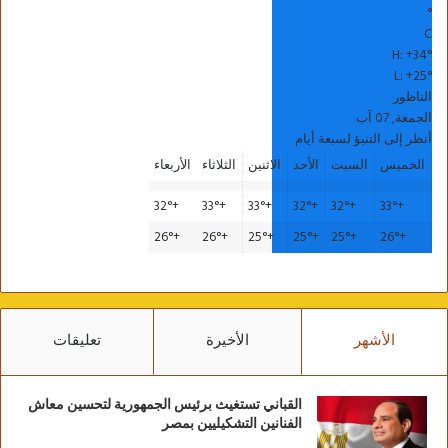
°
C
H:
+
34°
L:
+
25°
الناظور
الجمعة, 07 آب
أنظر إلى التنبؤ لسبعة أيام
الخميس
السبت
الأحد
الاثنين
الثلاثاء
الأربعاء
32°
+
33°
+
33°
+
32°
+
32°
+
33°
+
26°
+
26°
+
25°
+
25°
+
25°
+
26°
+
الأشهر
الأخيرة
تعليقات
القباني تستغيث برئيس الجمهورية لتحسين معاش
الفنانين التشكيليين بمصر