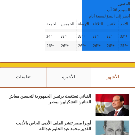
الناظور
السبت, 08 آب
أنظر إلى التنبؤ لسبعة أيام
الأحد
الاثنين
الثلاثاء
الأربعاء
الخميس
الجمعة
34°
+
33°
+
33°
+
33°
+
32°
+
33°
+
26°
+
26°
+
26°
+
26°
+
26°
+
25°
+
الأشهر
الأخيرة
تعليقات
القباني تستغيث برئيس الجمهورية لتحسين معاش
الفنانين التشكيليين بمصر
أوبرا مصر تنشر الملف الأدبي الخاص بالأديب
القدير محمد عبد الحليم عبدالله