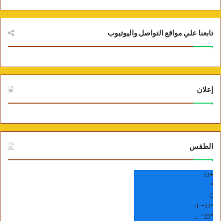
تابعنا علي مواقع التواصل واليوتيوب
إعلان
الطقس
33
+
°
C
H:
+
33°
L:
+
25°