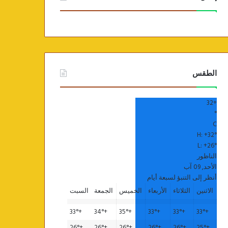
الطقس
32
+
°
C
H:
+
32°
L:
+
26°
الناظور
الأحد, 09 آب
أنظر إلى التنبؤ لسبعة أيام
الاثنين
الثلاثاء
الأربعاء
الخميس
الجمعة
السبت
33°
+
34°
+
35°
+
33°
+
33°
+
33°
+
26°
+
26°
+
26°
+
26°
+
26°
+
25°
+