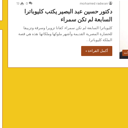
13
0
mohamed radwan
دكتور حسين عبد البصير يكتب كليوباترا
السابعة لم تكن سمراء
كليوباترا السابعة لم تكن سمراء. كفانا تزويرا وسرقة وتزييفا
للحضارة المصرية القديمة وأشهر ملوكها وملكاتها. هذه هي قصة
الملكة كليوباترا…
أكمل القراءة »
ات