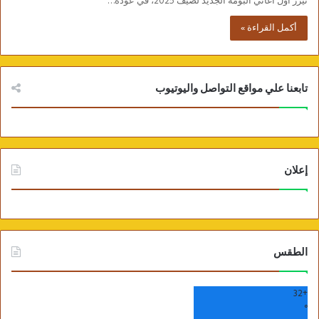
تيزر أول أغاني ألبومه الجديد لصيف 2025، في عودة…
أكمل القراءة »
تابعنا علي مواقع التواصل واليوتيوب
إعلان
الطقس
32
+
°