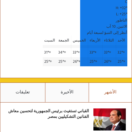
C
H:
+
32°
L:
+
25°
الناظور
الاثنين, 10 آب
أنظر إلى التنبؤ لسبعة أيام
الأحد
الثلاثاء
الأربعاء
الخميس
الجمعة
السبت
31°
+
34°
+
33°
+
33°
+
33°
+
32°
+
25°
+
25°
+
26°
+
25°
+
26°
+
25°
+
الأشهر
الأخيرة
تعليقات
القباني تستغيث برئيس الجمهورية لتحسين معاش
الفنانين التشكيليين بمصر