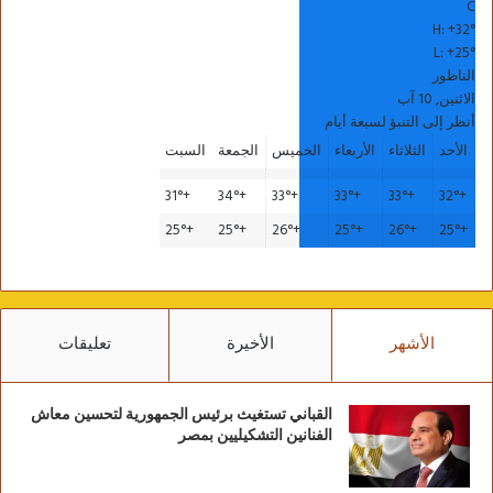
C
H:
+
32°
L:
+
25°
الناظور
الاثنين, 10 آب
أنظر إلى التنبؤ لسبعة أيام
الأحد
الثلاثاء
الأربعاء
الخميس
الجمعة
السبت
31°
+
34°
+
33°
+
33°
+
33°
+
32°
+
25°
+
25°
+
26°
+
25°
+
26°
+
25°
+
الأشهر
الأخيرة
تعليقات
القباني تستغيث برئيس الجمهورية لتحسين معاش
الفنانين التشكيليين بمصر