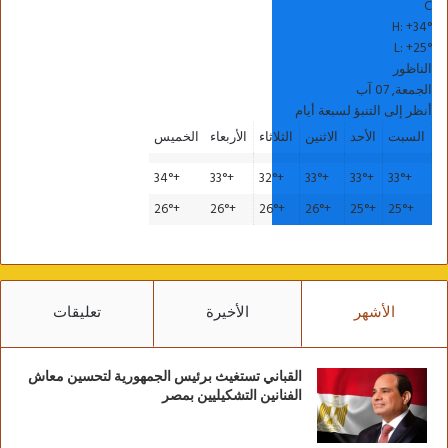
C
H:
+
34°
L:
+
25°
الناظور
الجمعة, 07 آب
أنظر إلى التنبؤ لسبعة أيام
السبت
الأحد
الاثنين
الثلاثاء
الأربعاء
الخميس
34°
+
33°
+
32°
+
33°
+
33°
+
33°
+
26°
+
26°
+
26°
+
26°
+
25°
+
25°
+
الأشهر
الأخيرة
تعليقات
القباني تستغيث برئيس الجمهورية لتحسين معاش
الفنانين التشكيليين بمصر