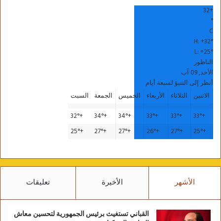
32
+
°
C
H:
+
32°
L:
+
25°
الناظور
الأحد, 09 آب
أنظر إلى التنبؤ لسبعة أيام
الاثنين
الثلاثاء
الأربعاء
الخميس
الجمعة
السبت
32°
+
34°
+
34°
+
33°
+
33°
+
33°
+
25°
+
27°
+
27°
+
26°
+
27°
+
25°
+
الأشهر
الأخيرة
تعليقات
القباني تستغيث برئيس الجمهورية لتحسين معاش