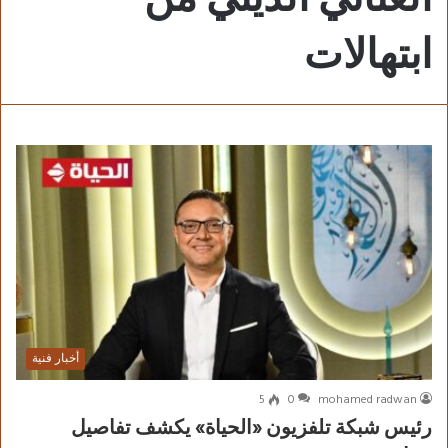
ابتهالات
أخبار فنية
5
0
mohamed radwan
رئيس شبكة تلفزيون «الحياة» يكشف تفاصيل