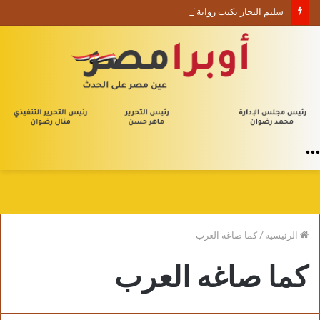
سليم النجار يكتب رواية “حين ينطق الصمت” للكاتبة آلاء بركات
القائمة
الرئيسية
/
كما صاغه العرب
كما صاغه العرب