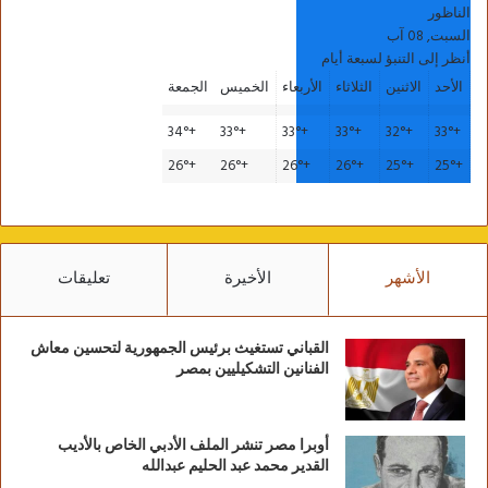
الناظور
السبت, 08 آب
أنظر إلى التنبؤ لسبعة أيام
الأحد
الاثنين
الثلاثاء
الأربعاء
الخميس
الجمعة
34°
+
33°
+
33°
+
33°
+
32°
+
33°
+
26°
+
26°
+
26°
+
26°
+
25°
+
25°
+
الأشهر
الأخيرة
تعليقات
القباني تستغيث برئيس الجمهورية لتحسين معاش
الفنانين التشكيليين بمصر
أوبرا مصر تنشر الملف الأدبي الخاص بالأديب
القدير محمد عبد الحليم عبدالله