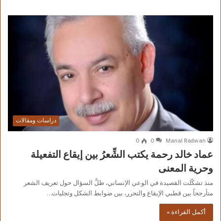
دراسات ومقالات
0
0
Manal Radwan
عماد خالد رحمة يكتب الشِّعرُ بين إيقاع التفعيلة
وحرية المعنى
منذ تشكّلت القصيدة في الوعي الإنساني، ظلَّ السؤال حول تعريف الشعر
متأرجحاً بين قطبي الإيقاع والتحرر، بين ضوابط الشكل وتجليات…
أكمل القراءة »