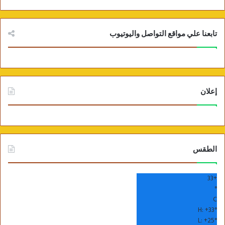
تابعنا علي مواقع التواصل واليوتيوب
إعلان
الطقس
33
+
°
C
H:
+
33°
L:
+
25°