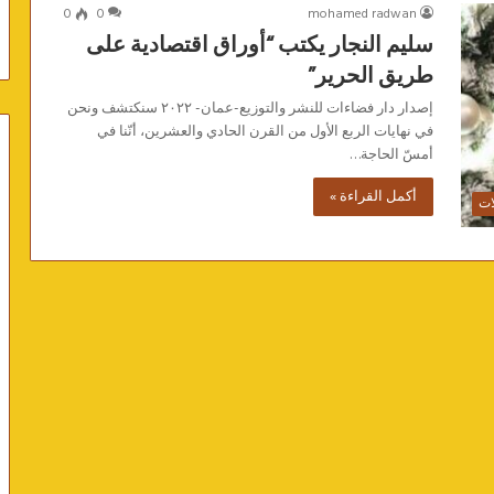
0
0
mohamed radwan
سليم النجار يكتب “أوراق اقتصادية على
طريق الحرير”
إصدار دار فضاءات للنشر والتوزيع-عمان- ٢٠٢٢ سنكتشف ونحن
في نهايات الربع الأول من القرن الحادي والعشرين، أنّنا في
أمسّ الحاجة…
أكمل القراءة »
ات