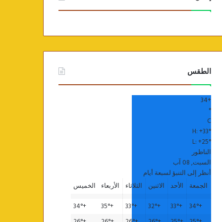
الطقس
34
+
°
C
H:
+
33°
L:
+
25°
الناظور
السبت, 08 آب
أنظر إلى التنبؤ لسبعة أيام
الجمعة
الأحد
الاثنين
الثلاثاء
الأربعاء
الخميس
34°
+
35°
+
33°
+
32°
+
33°
+
34°
+
26°
+
26°
+
26°
+
26°
+
25°
+
25°
+