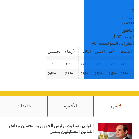
°
C
H:
+
33°
L:
+
25°
الناظور
الجمعة, 07 آب
أنظر إلى التنبؤ لسبعة أيام
السبت
الأحد
الاثنين
الثلاثاء
الأربعاء
الخميس
33°
+
31°
+
32°
+
33°
+
33°
+
32°
+
26°
+
26°
+
26°
+
25°
+
26°
+
25°
+
الأشهر
الأخيرة
تعليقات
القباني تستغيث برئيس الجمهورية لتحسين معاش
الفنانين التشكيليين بمصر