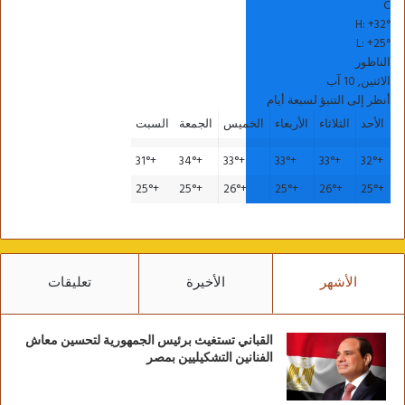
C
H:
+
32°
L:
+
25°
الناظور
الاثنين, 10 آب
أنظر إلى التنبؤ لسبعة أيام
الأحد
الثلاثاء
الأربعاء
الخميس
الجمعة
السبت
31°
+
34°
+
33°
+
33°
+
33°
+
32°
+
25°
+
25°
+
26°
+
25°
+
26°
+
25°
+
الأشهر
الأخيرة
تعليقات
القباني تستغيث برئيس الجمهورية لتحسين معاش
الفنانين التشكيليين بمصر