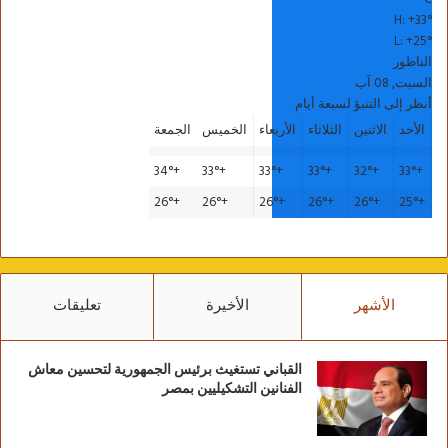
H:
+
33°
L:
+
25°
الناظور
السبت, 08 آب
أنظر إلى التنبؤ لسبعة أيام
الأحد
الاثنين
الثلاثاء
الأربعاء
الخميس
الجمعة
34°
+
33°
+
33°
+
33°
+
32°
+
33°
+
26°
+
26°
+
26°
+
26°
+
26°
+
25°
+
الأشهر
الأخيرة
تعليقات
القباني تستغيث برئيس الجمهورية لتحسين معاش
الفنانين التشكيليين بمصر