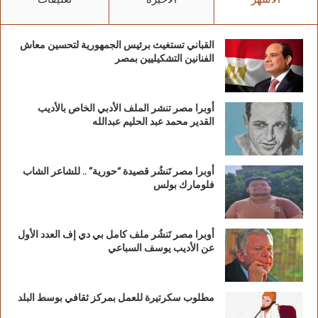
الأشهر
الأخيرة
تعليقات
القباني تستغيث برئيس الجمهورية لتحسين معاش
الفنانين التشكيليين بمصر
أوبرا مصر تنشر الملف الأدبي الخاص بالأديب
القدير محمد عبد الحليم عبدالله
أوبرا مصر تَنشُر قصيدة “حورية” .. للشاعر الشاب
فلومارك بولس
أوبرا مصر تَنشُر ملف كامل بي دي إف العدد الأول
عن الأديب يوسف السباعي
مطلوب سكرتيرة للعمل بمركز ثقافي بوسط البلد