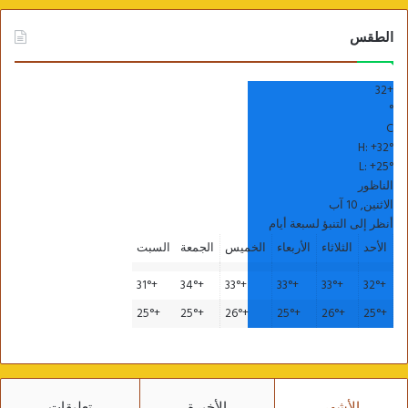
الطقس
32
+
°
C
H:
+
32°
L:
+
25°
الناظور
الاثنين, 10 آب
أنظر إلى التنبؤ لسبعة أيام
الأحد
الثلاثاء
الأربعاء
الخميس
الجمعة
السبت
31°
+
34°
+
33°
+
33°
+
33°
+
32°
+
25°
+
25°
+
26°
+
25°
+
26°
+
25°
+