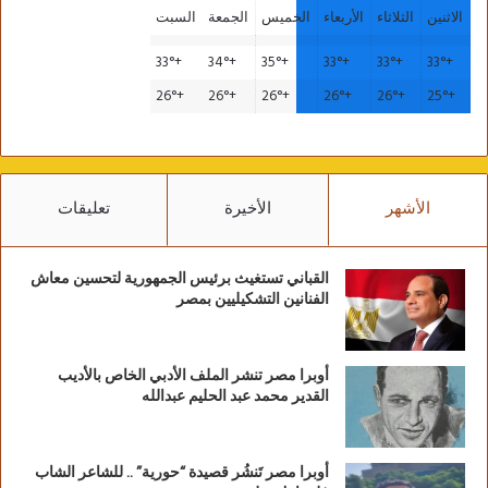
الاثنين
الثلاثاء
الأربعاء
الخميس
الجمعة
السبت
33°
+
34°
+
35°
+
33°
+
33°
+
33°
+
26°
+
26°
+
26°
+
26°
+
26°
+
25°
+
الأشهر
الأخيرة
تعليقات
القباني تستغيث برئيس الجمهورية لتحسين معاش
الفنانين التشكيليين بمصر
أوبرا مصر تنشر الملف الأدبي الخاص بالأديب
القدير محمد عبد الحليم عبدالله
أوبرا مصر تَنشُر قصيدة “حورية” .. للشاعر الشاب