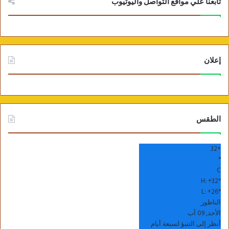
تابعنا علي مواقع التواصل واليوتيوب
إعلان
الطقس
32
+
°
C
H:
+
32°
L:
+
26°
الناظور
الأحد, 09 آب
أنظر إلى التنبؤ لسبعة أيام