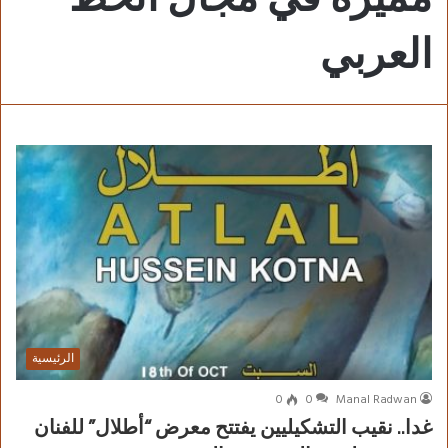
العربي
الرئيسية
0
0
Manal Radwan
غدا.. نقيب التشكيليين يفتتح معرض “أطلال” للفنان