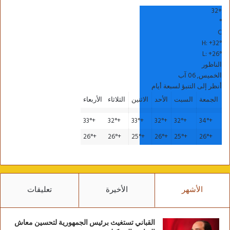
32
+
°
C
H:
+
32°
L:
+
26°
الناظور
الخميس, 06 آب
أنظر إلى التنبؤ لسبعة أيام
الجمعة
السبت
الأحد
الاثنين
الثلاثاء
الأربعاء
33°
+
32°
+
33°
+
32°
+
32°
+
34°
+
26°
+
26°
+
25°
+
26°
+
25°
+
26°
+
الأشهر
الأخيرة
تعليقات
القباني تستغيث برئيس الجمهورية لتحسين معاش