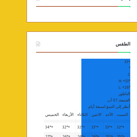
الطقس
33
+
°
C
H:
+
33°
L:
+
26°
الناظور
الجمعة, 07 آب
أنظر إلى التنبؤ لسبعة أيام
السبت
الأحد
الاثنين
الثلاثاء
الأربعاء
الخميس
34°
+
32°
+
32°
+
33°
+
33°
+
32°
+
27°
+
26°
+
26°
+
26°
+
25°
+
25°
+