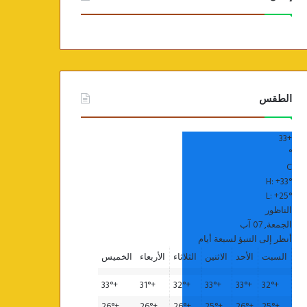
الطقس
33
+
°
C
H:
+
33°
L:
+
25°
الناظور
الجمعة, 07 آب
أنظر إلى التنبؤ لسبعة أيام
السبت
الأحد
الاثنين
الثلاثاء
الأربعاء
الخميس
33°
+
31°
+
32°
+
33°
+
33°
+
32°
+
26°
+
26°
+
26°
+
25°
+
26°
+
25°
+