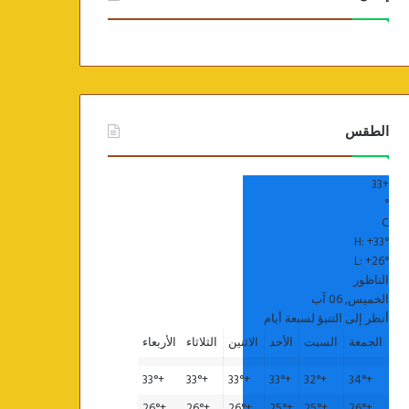
الطقس
33
+
°
C
H:
+
33°
L:
+
26°
الناظور
الخميس, 06 آب
أنظر إلى التنبؤ لسبعة أيام
الجمعة
السبت
الأحد
الاثنين
الثلاثاء
الأربعاء
33°
+
33°
+
33°
+
33°
+
32°
+
34°
+
26°
+
26°
+
26°
+
25°
+
25°
+
26°
+