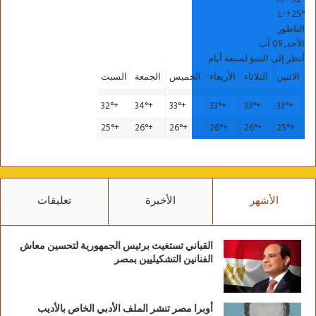
L:
+
25°
الناظور
الأحد, 09 آب
أنظر إلى التنبؤ لسبعة أيام
الاثنين
الثلاثاء
الأربعاء
الخميس
الجمعة
السبت
32°
+
34°
+
33°
+
33°
+
33°
+
33°
+
25°
+
26°
+
26°
+
26°
+
26°
+
25°
+
الأشهر
الأخيرة
تعليقات
القباني تستغيث برئيس الجمهورية لتحسين معاش
الفنانين التشكيليين بمصر
أوبرا مصر تنشر الملف الأدبي الخاص بالأديب