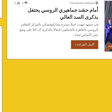
0
0
mohamed radwan
أمام حشد جماهيري الروسي يحتفل
بذكرى السد العالي
في مشهد مهيب امتلأ مسرح تشايكوفسكي بالمركز الثقافي
الروسي بالقاهرة بالجماهير احتفالا بالذكرى الــ 64 على وضع
حجر الأساس لبناء…
أكمل القراءة »
فية