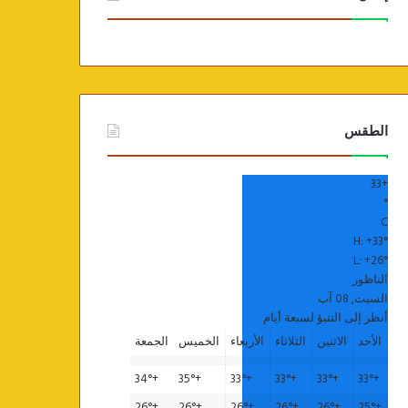
الطقس
33
+
°
C
H:
+
33°
L:
+
26°
الناظور
السبت, 08 آب
أنظر إلى التنبؤ لسبعة أيام
الأحد
الاثنين
الثلاثاء
الأربعاء
الخميس
الجمعة
34°
+
35°
+
33°
+
33°
+
33°
+
33°
+
26°
+
26°
+
26°
+
26°
+
26°
+
25°
+