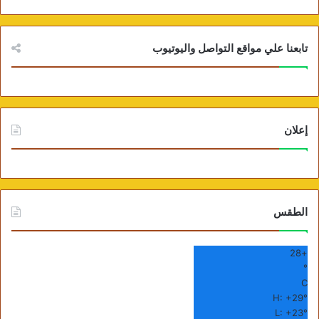
تابعنا علي مواقع التواصل واليوتيوب
إعلان
الطقس
28
+
°
C
H:
+
29°
L:
+
23°