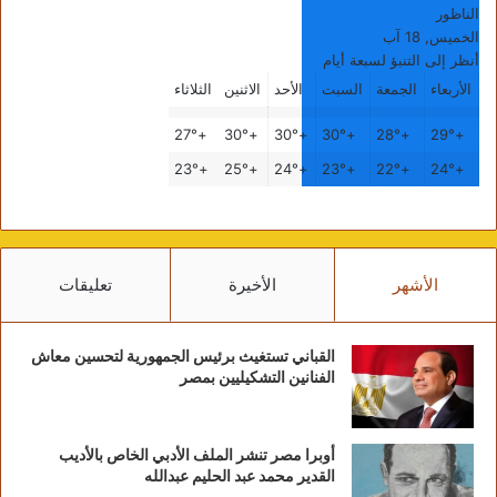
الناظور
الخميس, 18 آب
أنظر إلى التنبؤ لسبعة أيام
الأربعاء
الجمعة
السبت
الأحد
الاثنين
الثلاثاء
27°
+
30°
+
30°
+
30°
+
28°
+
29°
+
23°
+
25°
+
24°
+
23°
+
22°
+
24°
+
الأشهر
الأخيرة
تعليقات
القباني تستغيث برئيس الجمهورية لتحسين معاش
الفنانين التشكيليين بمصر
أوبرا مصر تنشر الملف الأدبي الخاص بالأديب
القدير محمد عبد الحليم عبدالله