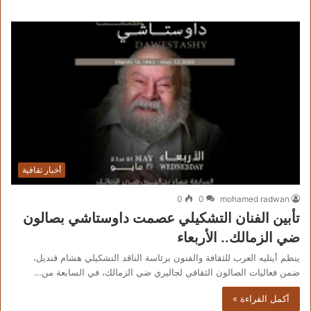
أخبار ثقافية
0
0
mohamed radwan
تأبين الفنان التشكيلي عصمت داوستاشي بصالون
ضي الزمالك.. الأربعاء
ينظم أيتليه العرب للثقافة والفنون برئاسة الناقد التشكيلي هشام قنديل،
ضمن فعاليات الصالون الثقافي لجاليري ضي الزمالك، في السابعة من…
أكمل القراءة »