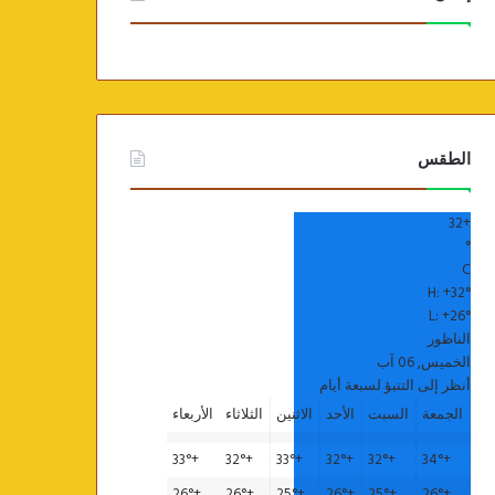
الطقس
32
+
°
C
H:
+
32°
L:
+
26°
الناظور
الخميس, 06 آب
أنظر إلى التنبؤ لسبعة أيام
الجمعة
السبت
الأحد
الاثنين
الثلاثاء
الأربعاء
33°
+
32°
+
33°
+
32°
+
32°
+
34°
+
26°
+
26°
+
25°
+
26°
+
25°
+
26°
+