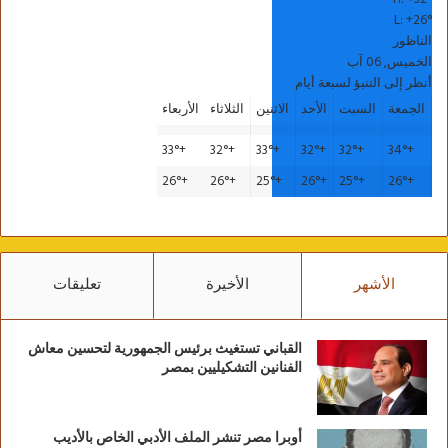
L:
+
26°
الناظور
الخميس, 06 آب
أنظر إلى التنبؤ لسبعة أيام
الجمعة
السبت
الأحد
الاثنين
الثلاثاء
الأربعاء
33°
+
32°
+
33°
+
32°
+
32°
+
34°
+
26°
+
26°
+
25°
+
26°
+
25°
+
26°
+
الأشهر
الأخيرة
تعليقات
القباني تستغيث برئيس الجمهورية لتحسين معاش
الفنانين التشكيليين بمصر
أوبرا مصر تنشر الملف الأدبي الخاص بالأديب