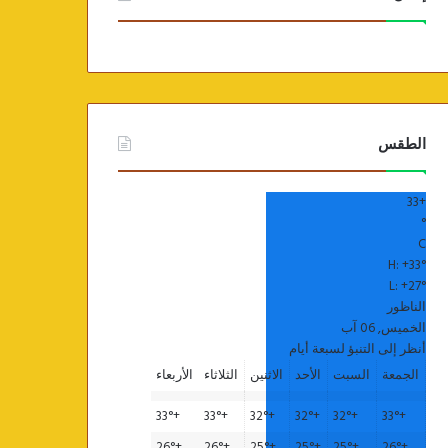
الطقس
33
+
°
C
H:
+
33°
L:
+
27°
الناظور
الخميس, 06 آب
أنظر إلى التنبؤ لسبعة أيام
الجمعة
السبت
الأحد
الاثنين
الثلاثاء
الأربعاء
33°
+
33°
+
32°
+
32°
+
32°
+
33°
+
26°
+
26°
+
25°
+
25°
+
25°
+
26°
+