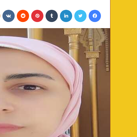
فيسبوك
تويتر
لينكدإن
‏Tumblr
بينتيريست
‏Reddit
‏VKontakte