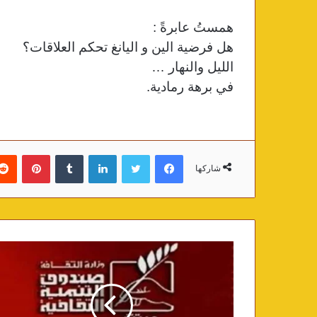
همستُ عابرةً :
هل فرضية الين و اليانغ تحكم العلاقات؟
الليل والنهار …
في برهة رمادية.
فيسبوك
تويتر
لينكدإن
‏Tumblr
بينتيريست
شاركها