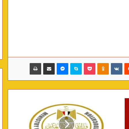
‏Reddit
‏VKontakte
Odnoklassniki
بوكيت
سكايب
ماسنجر
مشاركة عبر البريد
طباعة