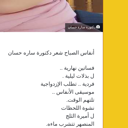
دكتورة سارة حسان
أنفاس الصباح شعر دكتورة ساره حسان
فساتين نهارية ..
ل بذلات ليلية .
فردية .. تطلب الإزدواجية
موسيقى الأنفاس ..
تلتهم الوقت.
نشوة اللحظات
ل أميرة الثلج
المنصهر تتشرب ماءه.