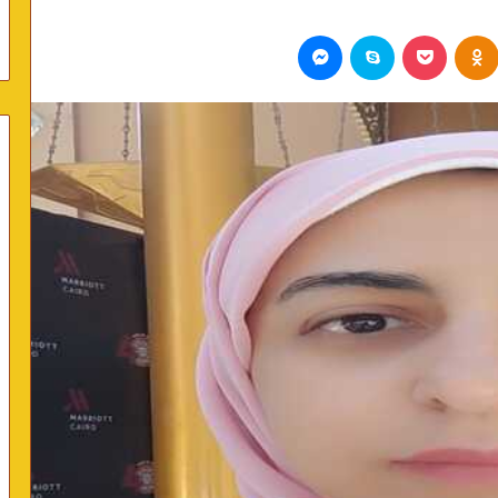
Odnoklassniki
بوكيت
سكايب
ماسنجر