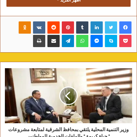
اظهر المزيد
الستر من عند ربنا احنا بشر وممكن نغلط عادي دي
نجمة وبتشرف مصر بره بلدها”.
فيسبوك
تويتر
لينكدإن
‏Tumblr
بينتيريست
‏Reddit
‏VKontakte
Odnoklassniki
وتابعت: “عارفة ان ممكن اتهاجم وممكن حد يقولي
تريند وزفت .. ميهمنيش في الاخر دي زميلة ونجمة
بوكيت
سكايب
ماسنجر
واتساب
تيلقرام
مشاركة عبر البريد
طباعة
وليها مكانتها ومحتاجة نقف جنبها مش ضدها احنا مش
ضد القانون بس نفكر في الإنسانية”.
وختمت بكتابتها : “# منة _ شلبي _ ربنا _ يفك _ كربك ”
وزير التنمية المحلية يلتقي بمحافظ الشرقية لمتابعة مشروعات
" حياة كريمة " والملفات الخدمية للمواطنين