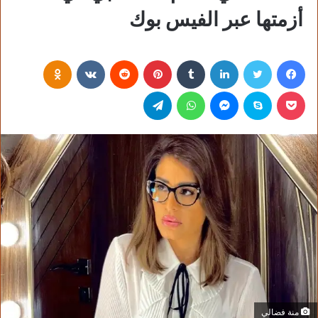
أزمتها عبر الفيس بوك
فيسبوك
تويتر
لينكدإن
‏Tumblr
بينتيريست
‏Reddit
‏VKontakte
Odnoklassniki
بوكيت
سكايب
ماسنجر
واتساب
تيلقرام
منة فضالي