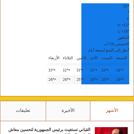
32
+
°
C
H:
+
32°
L:
+
26°
الناظور
الخميس, 06 آب
أنظر إلى التنبؤ لسبعة أيام
الجمعة
السبت
الأحد
الاثنين
الثلاثاء
الأربعاء
33°
+
32°
+
33°
+
32°
+
32°
+
34°
+
26°
+
26°
+
25°
+
26°
+
25°
+
26°
+
الأشهر
الأخيرة
تعليقات
القباني تستغيث برئيس الجمهورية لتحسين معاش