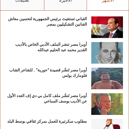
الأشهر
الأخيرة
تعليقات
القباني تستغيث برئيس الجمهورية لتحسين معاش
الفنانين التشكيليين بمصر
أوبرا مصر تنشر الملف الأدبي الخاص بالأديب
القدير محمد عبد الحليم عبدالله
أوبرا مصر تَنشُر قصيدة “حورية” .. للشاعر الشاب
فلومارك بولس
أوبرا مصر تَنشُر ملف كامل بي دي إف العدد الأول
عن الأديب يوسف السباعي
مطلوب سكرتيرة للعمل بمركز ثقافي بوسط البلد