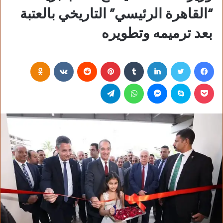
“القاهرة الرئيسي” التاريخي بالعتبة
بعد ترميمه وتطويره
فيسبوك
تويتر
لينكدإن
‏Tumblr
بينتيريست
‏Reddit
‏VKontakte
Odnoklassniki
بوكيت
سكايب
ماسنجر
واتساب
تيلقرام