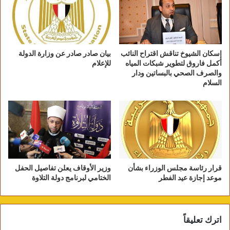
الاحتفاظ بالتركيبات الأصلية وإصلاحها قدر الإمكان.
إسكان الشيوخ تناقش اقتراح النائب
بيان صادر صادر عن وزارة الدولة
أكمل فاروق لتطوير شبكات المياه
للإعلام
والصرف الصحي بالبساتين ودار
السلام
وزير الإتصالات يفتتح مكتب بريد رمسيس
قرار رئاسة مجلس الوزراء بشأن
وزير الأوقاف يعلن تفاصيل الحفل
موعد إجازة عيد الفطر
الختامي لبرنامج دولة التلاوة
كما تم الاهتمام بمرور التهوية والإنارة الطبيعية داخل
المكتب، إلى جانب توفير أثاث عالى الجودة لموظفى
البريد المصرى والعملاء المترددين على المكتب بما
اترك تعليقاً
يتماشى مع الطابع الأثرى الذى يتميز به المكتب، كذلك