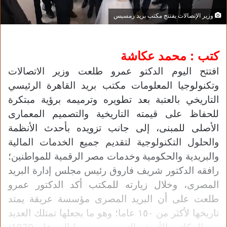
وزير الإتصالات يفتتح مكتب بريد رمسيس
كتب : محمد عكاشة
افتتح اليوم الدكتو عمرو طلعت وزير الاتصالات
وتكنولوجيا المعلومات مكتب بريد القاهرة الرئيسي
التاريخي بالعتبة بعد تطويره وترميمه برؤية مبتكرة
للحفاظ على قيمته التاريخية والتصميم المعمارى
الأصلى للمبنى، إلى جانب تزويده بأحدث الأنظمة
والحلول التكنولوجية لتقديم جميع الخدمات المالية
والبريدية والحكومية وخدمات مصر الرقمية للمواطنين؛
رافقه الدكتور شريف فاروق رئيس مجلس إدارة البريد
المصرى،
وخلال زيارته للمكتب أكد الدكتور عمرو
طلعت على أن البريد المصرى مؤسسة عريقة يمتد
تاريخها لأكثر من ١٥٠ عاما؛ وهو ما يجعلها تمتلك العديد