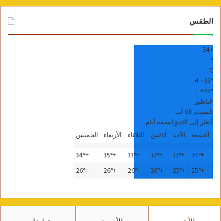
الطقس
34
+
°
C
H:
+
33°
L:
+
25°
الناظور
السبت, 08 آب
أنظر إلى التنبؤ لسبعة أيام
الجمعة
الأحد
الاثنين
الثلاثاء
الأربعاء
الخميس
34°
+
35°
+
33°
+
32°
+
33°
+
34°
+
26°
+
26°
+
26°
+
26°
+
25°
+
25°
+