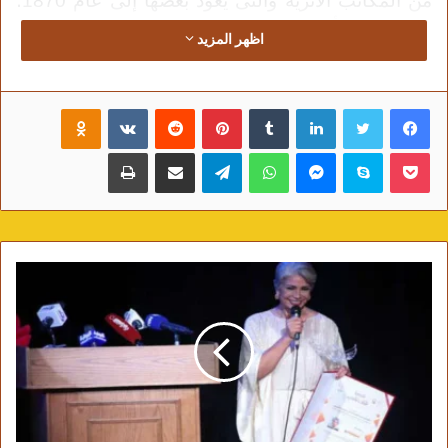
من المكاتب الأثرية والتى يعود بعضها إلى عام 1870؛
مشيرا إلى أن افتتاح مكتب بريد “القاهرة الرئيسي”
اظهر المزيد
التاريخى بالعتبة يأتى فى إطار رؤية وزارة الاتصالات
وتكنولوجيا المعلومات لتحديث مكاتب البريد ذات
فيسبوك
تويتر
لينكدإن
‏Tumblr
بينتيريست
‏Reddit
‏VKontakte
Odnoklassniki
الطابع التاريخى للحفاظ على تراثها المعمارى والهوية
المصرية والتى تم فى إطارها أيضا تطوير مكتب بريد
بوكيت
سكايب
ماسنجر
واتساب
تيلقرام
مشاركة عبر البريد
طباعة
أسوان التاريخى.