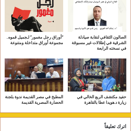
وقد تألقت فرقة الباويطي التلقائية بمجموعة من أجمل
الأغاني والرقصات التراثية الواحاتية على آلالات
الارغول والسمسمية والمجرونة.
الصالون الثقافي لنقابة صيادلة
“أوراق رجل مغمور” لـجميل قموه..
الشرقية في إطلالات غير مسبوقة
مجموعة أوراق متداخلة ومتنوعة
في نسخته الرابعة
حفيد مكتشف الربع الخالي في
المطبخ في مصر القديمة ندوة بلجنة
زيارة د.هويدا عطا بالقاهرة
الحضارة المصرية القديمة
صور لقافلة الجيزة في الواحات البحرية
اترك تعليقاً