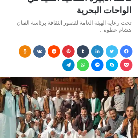
الواحات البحرية
تحت رعاية الهيئة العامة لقصور الثقافة برئاسة الفنان
هشام عطوة ..
فيسبوك
تويتر
لينكدإن
‏Tumblr
بينتيريست
‏Reddit
‏VKontakte
Odnoklassniki
بوكيت
سكايب
ماسنجر
واتساب
تيلقرام