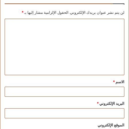
جديراً بالذكر أن فعاليات القافلة تستمر على مدار يومي
لن يتم نشر عنوان بريدك الإلكتروني.
الحقول الإلزامية مشار إليها بـ
*
العاشر والحادي عشر من ديسمبر الحالي، وتقدم خلالها
مجموعة من الأنشطة الثقافية والفنية المتنوعة لزيادة
الوعى الثقافي لأهل الواحات وتنمية قدراتهم الإبداعية
والفنية، وتعميق قيم قبول واحترام الآخر، وتعميق قيم
الاسم
*
الهوية الوطنية في مواجهة الفكر المتطرف.
البريد الإلكتروني
*
الموقع الإلكتروني