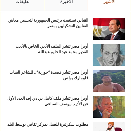
الأشهر
الأخيرة
تعليقات
القباني تستغيث برئيس الجمهورية لتحسين معاش
الفنانين التشكيليين بمصر
أوبرا مصر تنشر الملف الأدبي الخاص بالأديب
صور لقافلة الجيزة في الواحات البحرية
القدير محمد عبد الحليم عبدالله
أوبرا مصر تَنشُر قصيدة “حورية” .. للشاعر الشاب
فلومارك بولس
أوبرا مصر تَنشُر ملف كامل بي دي إف العدد الأول
عن الأديب يوسف السباعي
مطلوب سكرتيرة للعمل بمركز ثقافي بوسط البلد