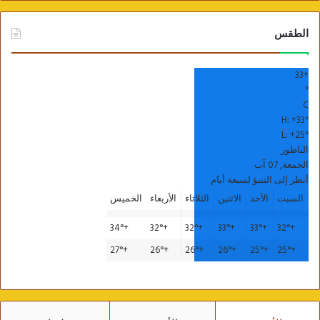
صور لقافلة الجيزة في الواحات البحرية
الطقس
33
+
°
C
H:
+
33°
L:
+
25°
الناظور
الجمعة, 07 آب
أنظر إلى التنبؤ لسبعة أيام
السبت
الأحد
الاثنين
الثلاثاء
الأربعاء
الخميس
34°
+
32°
+
32°
+
33°
+
33°
+
32°
+
صور لقافلة الجيزة في الواحات البحرية
27°
+
26°
+
26°
+
26°
+
25°
+
25°
+