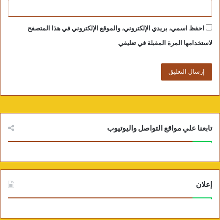
١٨.٨٪؜ ، مشيرا إلى أن النمو شمل الوظائف المهارية
احفظ اسمي، بريدي الإلكتروني، والموقع الإلكتروني في هذا المتصفح
حسب منظمة العمل الدولية من وظائف عليا ومهنية،
لاستخدامها المرة المقبلة في تعليقي.
مما انعكس على النمو الاقتصادي والتجاري والموارد
غير النفطية، حيث إن الحكومة بالامارات تستهدف دخلا
يصل إلى ٢ تريليون درهم إماراتي خلال عام ٢٠٢٣،
كما
تابعنا علي مواقع التواصل واليوتيوب
استعرض تطوير البيئة التشريعية وقانون العمل الجديد
الذي دخل حيز التنفيذ منذ فبراير الماضي، وتم على
إعلان
إثره إلغاء العمل بالقانون السابق الذي اطلق عام