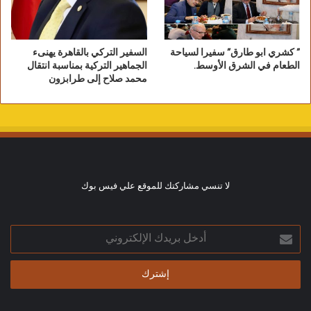
يبلغ دخله ١٦ ألف درهم شهرياً بدفع ٥ درهم شهرياً
للمنظومة التامينية، والأعلى من ١٦ الف يساهم ب ١٠
” كشري ابو طارق” سفيرا لسياحة
السفير التركي بالقاهرة يهنىء
الطعام في الشرق الأوسط.
الجماهير التركية بمناسبة انتقال
محمد صلاح إلى طرابزون
درهم ثم ٢٠ درهم حسب مستوى الدخل بشكل
تصاعدي، وهذه المنظومة يستفيد منها العامل الذي
اشترك فيها بحد ادني ٣ شهور بالحصول علي مكافئة
لا تنسي مشاركتك للموقع علي فيس بوك
نهاية الخدمة، اذا ترك العمل، وخلال هذه الفترة يسمح
أدخل
له بالبحث عن فرصة عمل جديدة خلال الاشهر الثلاث،
بريدك
الإلكتروني
حيث ان العامل الذي جاء وتدرب علي نظام الدولة