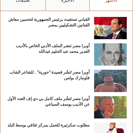
الأشهر
الأخيرة
تعليقات
العامل علي مكافأة نهاية الخدمة، end of service،
القباني تستغيث برئيس الجمهورية لتحسين معاش
الفنانين التشكيليين بمصر
بأن يكون كل صاحب شركة ايا كان تخصصه المهني
أوبرا مصر تنشر الملف الأدبي الخاص بالأديب
ومستواه، ملزم بتوفير تأمين لكل عامل لديه ايا كانت
القدير محمد عبد الحليم عبدالله
درجته الوظيفية، وهذا يشمل جميع العاملين بسوق
أوبرا مصر تَنشُر قصيدة “حورية” .. للشاعر الشاب
فلومارك بولس
العمل في دولة الامارات،
وأوضح الوزير الإماراتي أنه تم
أوبرا مصر تَنشُر ملف كامل بي دي إف العدد الأول
إنشاء نظام حماية الاجور وفقاً لربط مركزي الكتروني،
عن الأديب يوسف السباعي
يتم العمل علي ان يكون الخط الساخن الخاص بها
مطلوب سكرتيرة للعمل بمركز ثقافي بوسط البلد