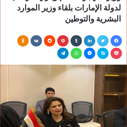
لدولة الإمارات بلقاء وزير الموارد
البشرية والتوطين
فيسبوك
تويتر
لينكدإن
‏Tumblr
بينتيريست
‏Reddit
‏VKontakte
Odnoklassniki
بوكيت
سكايب
ماسنجر
واتساب
تيلقرام