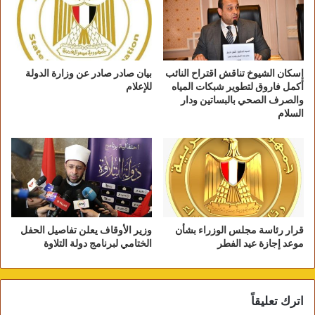
العلاقات التاريخية بين مصر والإمارات والتي وصلت
إلى أعلى مستويات لها، وقالت الوزيرة إنها عند لقائها
إسكان الشيوخ تناقش اقتراح النائب
بيان صادر صادر عن وزارة الدولة
أكمل فاروق لتطوير شبكات المياه
للإعلام
مع الجالية المصرية أجمعوا على سعادتهم بوجودهم في
والصرف الصحي بالبساتين ودار
السلام
الامارات، لما يلمسوه من رعاية ومحبة من الجانب
الإماراتي.
قرار رئاسة مجلس الوزراء بشأن
وزير الأوقاف يعلن تفاصيل الحفل
موعد إجازة عيد الفطر
الختامي لبرنامج دولة التلاوة
اترك تعليقاً