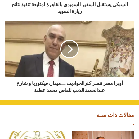
السبكي يستقبل السفير السويدي بالقاهرة لمتابعة تنفيذ نتائج
زيارة السويد
الثقافة الاماراتية التاكيد على أن الامارات دولة مدنية
حديثة، ترسي دعائم إنفاذ القانون دون النظر للجنسية
أو الدين أوالجنس.
وقد أعربت السفيرة سها جندي عن سعادتها لتواجدها
أوبرا مصر تنشر كنزالحواديت......ميدان فيكتوريا و شارع
عبدالحميد الديب للقاص محمد عطية
بدولة الإمارات العربية الشقيقة، مشيرة إلى أن صورة
الشيخ زايد رحمه الله، موجودة في بيوت المصريين
مقالات ذات صلة
وقلوبهم وان ابناء زايد هم اهل لنا، مؤكدة عمق