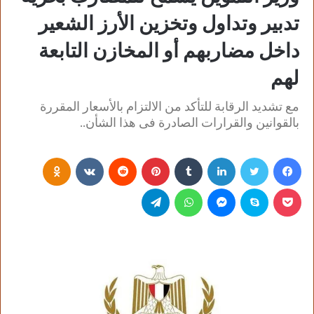
تدبير وتداول وتخزين الأرز الشعير
داخل مضاربهم أو المخازن التابعة
لهم
مع تشديد الرقابة للتأكد من الالتزام بالأسعار المقررة
بالقوانين والقرارات الصادرة فى هذا الشأن..
فيسبوك
تويتر
لينكدإن
‏Tumblr
بينتيريست
‏Reddit
‏VKontakte
Odnoklassniki
بوكيت
سكايب
ماسنجر
واتساب
تيلقرام