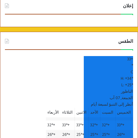
إعلان
الطقس
33
+
°
C
H:
+
34°
L:
+
25°
الناظور
الجمعة, 07 آب
أنظر إلى التنبؤ لسبعة أيام
الخميس
السبت
الأحد
الاثنين
الثلاثاء
الأربعاء
32°
+
33°
+
33°
+
32°
+
32°
+
33°
+
26°
+
26°
+
25°
+
25°
+
25°
+
26°
+