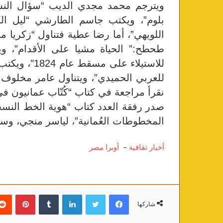
ويترجم محمد مجدي الديب “سؤال النسب
بلوم”، ويكتب جاسم الطارشي “ليل الك
اللويهي”، أما رضا عطية فتناول “زكريا م
طحطح:” الحياة مشيا على الأقدام”، 
للاستيلاء ع
للعربي الحميدي”، ويتناول عامر مخلوف:
نقرأ مراجعة في كتاب “كُتّاب عمانيون
صدر رفقة العدد كتاب “هوية الخط النس
المخطوطات العُمانية”، لياسر منجي، وس
أخبار ثقافية
–
أوبرا مصر
فيسبوك
تويتر
لينكدإن
‏Tumblr
بينتيريست
شاركها