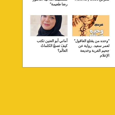
رضا طعيمة”
“وحده من يقتلع العاقول”
أماني أبو العنين تكتب
لعمر سعيد.. رواية عن
كيفَ تصنعُ الكلماتُ
جحيم الغربة وخديعة
العالَم؟
الإعلام