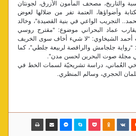
ة والتاريخ، مصحف المأمون الأزرق، لجونثان
تابة وأضواؤها، العتمة تفر من ضلالها لعوض
حمد.. التجريب الواعي في بنية القصيدة”، وخالد
ويقارب عماد البحراني موضوع: “مقترح روسي
لى مسقط عام 1824″، ويكتب أحمد الشيخاوي: “لا شيء أخاف سوى الخريف
 “رواية جلجامش والراقصة لربيعة جلطي”، كما
 في مجلة صوت البحرين لحسن مدن”.
خي العُماني، دراسة تشريحيّة لسمات الخط في
لمان الحجري، وسالم المنظري.
‏Reddit
‏VKontakte
Odnoklassniki
بوكيت
سكايب
ماسنجر
مشاركة عبر البريد
طباعة