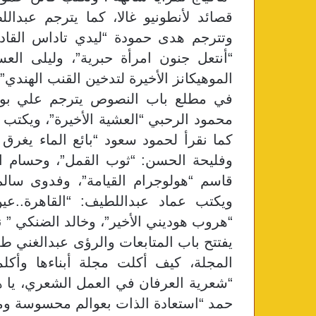
قصائد لأنطونيو غالا، كما يترجم عبدالل
وتترجم هدى حمودة “ليدي تاداس القاد
“أنتعل جنون امرأة حبرية”، وليلى ال
الموهيكانز الأخيرة لتدخين القنب الهندي”
في مطلع باب النصوص يترجم علي بونوا
محمود الرحبي “العشية الأخيرة”، ويكتب 
كما نقرأ لحمود سعود “بائع الماء يغرق
وفليحة الحسن: “ثوب القمل”، وحسام ال
قاسم “هولوجرام القيامة”، وفدوى سال
ويكتب عماد عبداللطيف: “القاهرة..عي
“هروب هوديني الأخير”، وخالد الضنكي ” 
يفتتح باب المتابعات والرؤى عبدالغني
المجلة، كيف أكلت مجلة أبناءها وأكلم
“شعرية العرفان في العمل الشعري، يا ه
حمد “استعادة الذات بعوالم محسوسة وملمو