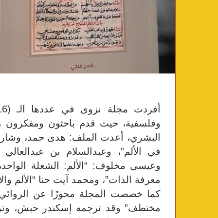
وفلسفية، حيث قدم باحثون ومفكرون مقار
البشري، أعدت الملف: هدى حمد، وشارك
في الألم”، وعبدالسلام بن عبدالعالي 
وعيسى مخلوف: “الألم: الشعلة الواحدة 
معرفة الذات”، ومحمد آيت حنا “الألم والأ
كما خصصت المجلة محورًا عن الروائي م
مختطف” وقد ترجمه إسكندر حبش، وترجم ف