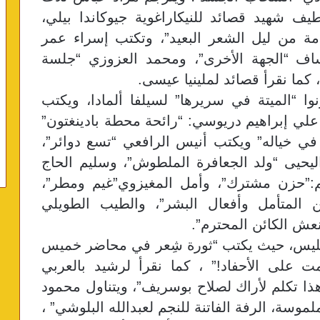
طيف شهيد قصائد للنيكاراغوية جيوكاندا بيلي،
مة من ليل الشعر البعيد”، وتكتب إسراء عمر
عساف “الجهة الأخرى”، ومحمد العزوزي “جلسة
، كما نقرأ قصائد لملينيا عيسى.
 “الميتة في سريرها” لسيلفا ألمادا، ويكتب
علي إبراهيم دريوسي: “رائحة محطة بادينغتون”
 في خياله” ويكتب أنيس الرافعي “تسع دوائر”،
يحيى “ولد الجعافرة الملطوش”، وسليم الحاج
م:”حزن مشترك”، وأمل المغيزوي”غيم ومطر”،
ن المتأمل وأفعال البشر”، والطيب الطويلي
نعش الكائن المحترم”.
 طليس، حيث يكتب “ثورة شِعر في محاضر خميس
ت على الأحفاد!” ، كما نقرأ لرشيد بالعربي
ذا تكلم لأراك لصلاح بوسريف”، ويتناول محمود
سة، الرفة الفاتنة للنجم لعبدالله البلوشي” ،