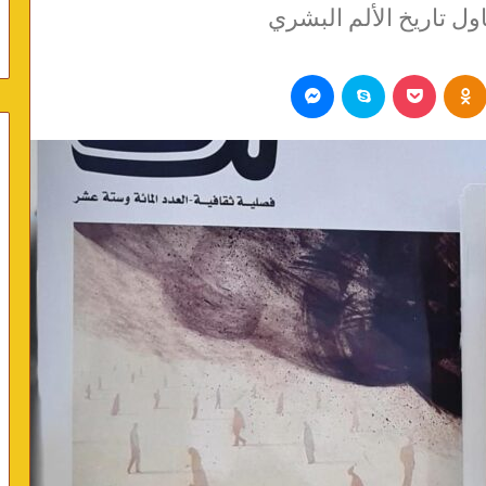
ل تاريخ الألم البشري
Odnoklassniki
بوكيت
سكايب
ماسنجر