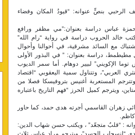
 الرحبي بنصٍّ عنوانه: “قيودُ المكان وفضاء
مزة عباس دراسة بعنوان:”مي مظفر ورافع
تب خالد الحروب دراسة في رواية “رام الله”
شتباك مع السائد مشرقية، في أحوالنا وأحوال
 مطيطمط، دراسة بعنوان: ” في البذور الأولى
 توما الإكويني” لبيير دوهام. أما سمر الديوب
ري العربي”، وتتناول سمية اليعقوبي “اقتصاد
وتترجم المستعربة أغنيس بتروفيسكا فصلا من
اين، ويترجم كميل الحرز “فهم التاريخ باعتباره
وائي زهران القاسمي أجرته هدى حمد، كما حاور
كاظم.
نه : “قلبٌ متجعّد” ، ويكتب حسن شهاب الدين:
ودي “انسحاب الجسد”، ويترجم مراد عباس ثلاث