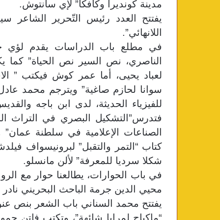
مدينة كونديرا وكافكا” لإي سانتوش.
يفتتح العدد رئيس التّحرير الشاعر سيف
اللانهائي”.
في مطلع باب الدراسات يقدم لؤي ح
الناصري، نص السير نص الحياة” كما يك
لعباد يحيى، أما عمر كوش فيكتب ” الا
سوانا لحازم صاغية” ويترجم محمد عادل
للفيزياء الحديثة، لدى ابن باجه والقديس
فتدرس”التشكيل البصري في التراث النث
الصناعات الإعلامية في سلطنة عمان” 
كتاب “التمر والتقبل” لبرونيسواف فيلدشت
شكلا سرديا للمعرفة” لألن مانسلو.
في باب الحوارات، يطالعنا حوار مع الر
محيي الدين جرمة الباحث البحريني نادر 
يفتتح محمد السناني باب الشعر بنص عنوا
“ماكياج لمرايا شائهة”، وتكتب فاتن حم