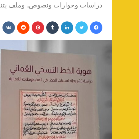
دراسات وحوارات ونصوص.. وملف يتناو
فيسبوك
تويتر
لينكدإن
‏Tumblr
بينتيريست
‏Reddit
‏VKontakte