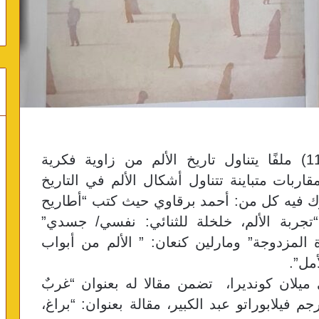
أفردت مجلة نزوى في عددها الـ (116) ملفًا يتناول تاريخ الألم من زاوية فكرية
بات متباينة تتناول أشكال الألم في التاريخ
 فيه كل من: أحمد برقاوي حيث كتب “أطاريح
“تجربة الألم، خلخلة للثنائي: نفسي/ جسدي”
المزدوجة” ومارلين كنعان: ” الألم من أبواب
مل”.
يلان كونديرا، تضمن مقالا له بعنوان “غربٌ
يلابوراتو عبد الكبير، مقالة بعنوان: “براغ،