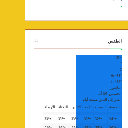
الطقس
33
+
°
C
H:
+
33°
L:
+
26°
الناظور
الخميس, 06 آب
أنظر إلى التنبؤ لسبعة أيام
الجمعة
السبت
الأحد
الاثنين
الثلاثاء
الأربعاء
33°
+
33°
+
33°
+
33°
+
32°
+
34°
+
26°
+
26°
+
26°
+
25°
+
25°
+
26°
+