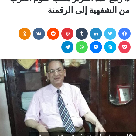
من الشفهية إلى الرقمنة
فيسبوك
تويتر
لينكدإن
‏Tumblr
بينتيريست
‏Reddit
‏VKontakte
Odnoklassniki
بوكيت
سكايب
ماسنجر
واتساب
تيلقرام