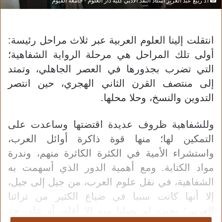
أ.د ربيع عبد العزيز أستاذ النقد الأدبي كلية دار العلوم - جامعة الفيوم
انتقلت إلينا العلوم العربية عبر ثلاث مراحل رئيسة:
أولى تلك المراحل هي مرحلة الرواية الشفاهية؛
التي تضرب بجذورها في العصر الجاهلي، وتمتد
إلى منتصف القرن الثاني الهجري، حين انتصر
التدوين والنسخ، وحلا محلها.
وللشفاهية ظروف عديدة اقتضتها وساعدت على
التمكين لها؛ منها قوة ذاكرة أوائل العرب،
واستشراء الأمية في الكثرة الكاثرة منهم، وندرة
مواد الكتابة. ومع أهمية الدور الذي أسهمت به
الشفاهية، في نقل علوم العرب، من جيل إلى جيل،
إلا أنها كانت سببا في ضياع الكثير من تراثنا
العربي؛ بحيث لم يصلنا منه إلا أقله، أو على حد