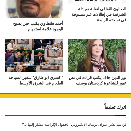
مخفوضا في كلمة(
مُــزَوَّدِ
)، ولم يفطن النابغة إلى
الصالون الثقافي لنقابة صيادلة
إقوائه، وهابه اليثربيون فجاءوا بأَمَةِ تغنت أمامه
الشرقية في إطلالات غير مسبوقة
في نسخته الرابعة
بالبيت فأدرك العيب، ثم أصلح حركة الروي فقال:
أحمد طنطاوي يكتب حين يصبح
الوجود علامة استفهام
(3)
زعم البوارحُ أن رحلتنا غدًا…وبذاك تنعابُ الغُرابِ
الأسودِ
ومن المصطلحات التي تدين للرواية الشفاهية
نور الدين جاف يكتب قراءة في نص
” كشري ابو طارق” سفيرا لسياحة
بفضل وجودها، مصطلح الفحولة، وهو مصطلح ألقى
عبور للشاعرة كردستان يوسف
الطعام في الشرق الأوسط.
الأصمعي بذوره في الحقل النقدي، وأقام على
أساسه رسالته: فحولة الشعراء، كما اتخذ ابن سلام
الجمحي المصطلح نفسه أساسا لكتابه: طبقات
اترك تعليقاً
فحول الشعراء.
لن يتم نشر عنوان بريدك الإلكتروني.
الحقول الإلزامية مشار إليها بـ
*
ويعد مصطلح عبيد الشعر واحدا من المصطلحات