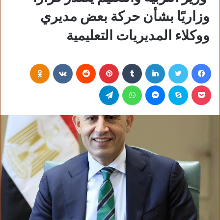
وزاريًا بشأن حركة بعض مديري
ووكلاء المديريات التعليمية
فيسبوك
تويتر
لينكدإن
‏Tumblr
بينتيريست
‏Reddit
‏VKontakte
Odnoklassniki
بوكيت
سكايب
ماسنجر
واتساب
تيلقرام