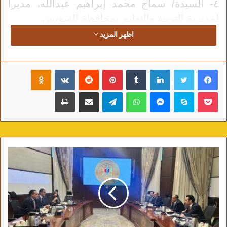
٤- السيدة/ سماح محمد إبراهيم عبدالله، مديرا
لمديرية التربية والتعليم بمحافظة السويس.
٥- السيد/ أشرف محمد محمود، وكيلا لمديرية
اظهر المزيد
التربية والتعليم بمحافظة السويس.
٦- السيد/ إيهاب السيد عبد المنعم النشرتي، وكيلا
فيسبوك
تويتر
لينكدإن
‏Tumblr
بينتيريست
‏Reddit
‏VKontakte
Odnoklassniki
لمديرية التربية والتعليم بمحافظة دمياط.
٧- تعيين السيد/ محمد فايز مصطفى كشك، وكيلا
بوكيت
سكايب
ماسنجر
واتساب
تيلقرام
مشاركة عبر البريد
طباعة
لمديرية التربية والتعليم بمحافظة الجيزة.
٨- السيدة/ سهير عبد الرحمن وقاد وهبة، وكيلا
لمديرية التربية والتعليم بمحافظة الجيزة.
٩- الدكتور/ إبراهيم على إبراهيم قناوي، وكيلا
لمديرية التربية والتعليم بمحافظة الوادي الجديد.
١٠- السيدة/ زينب عبد الفتاح، استشاري إدارة
عامة بالإدارة المركزية للتعليم العام.
١١- السيد/ وليد فؤاد خليل المناخلي، استشاري
إدارة عامة بالإدارة المركزية لشئون المديريات.