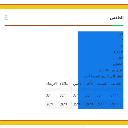
الطقس
32
+
°
C
H:
+
33°
L:
+
26°
الناظور
الخميس, 06 آب
أنظر إلى التنبؤ لسبعة أيام
الجمعة
السبت
الأحد
الاثنين
الثلاثاء
الأربعاء
33°
+
32°
+
33°
+
32°
+
32°
+
34°
+
26°
+
26°
+
25°
+
26°
+
25°
+
26°
+