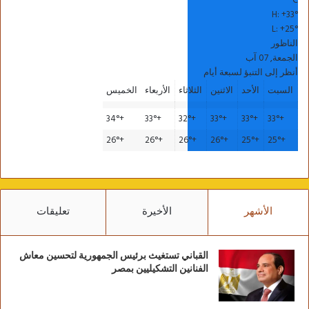
C
H:
+
33°
L:
+
25°
الناظور
الجمعة, 07 آب
أنظر إلى التنبؤ لسبعة أيام
السبت
الأحد
الاثنين
الثلاثاء
الأربعاء
الخميس
34°
+
33°
+
32°
+
33°
+
33°
+
33°
+
26°
+
26°
+
26°
+
26°
+
25°
+
25°
+
الأشهر
الأخيرة
تعليقات
القباني تستغيث برئيس الجمهورية لتحسين معاش
الفنانين التشكيليين بمصر