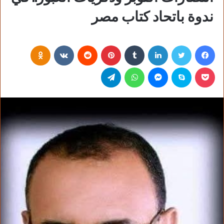
ندوة باتحاد كتاب مصر
فيسبوك
تويتر
لينكدإن
‏Tumblr
بينتيريست
‏Reddit
‏VKontakte
Odnoklassniki
بوكيت
سكايب
ماسنجر
واتساب
تيلقرام