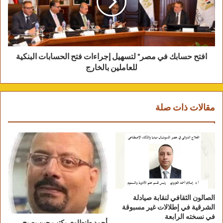
افتح حسابك في مصر" لتسهيل إجراءات فتح الحسابات البنكية
للعاملين بالخارج
مقالات ذات صلة
اللواء أ.ح د. مراد جابر السعداوى المحفوظى –
الإذاعى الكبير عبدالرحمن رشاد رئيس الإذاعة
المصرية الأسبق –
الروائى اللواء أحمد فهمى عبدالوهاب .
الصالون الثقافي لنقابة صيادلة
الشرقية في إطلالات غير مسبوقة
في نسخته الرابعة