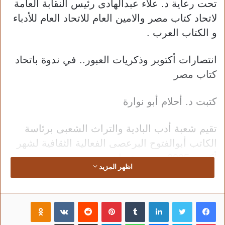
تحت رعاية د. علاء عبدالهادى رئيس النقابة العامة
لاتحاد كتاب مصر والامين العام للاتحاد العام للأدباء
و الكتاب العرب .
انتصارات أكتوبر وذكريات العبور.. في ندوة باتحاد
كتاب مصر
كتبت د. أحلام أبو نوارة
تقيم شعبة أدب البادية والتراث الشعبى برئاسة
الكاتب أبوالفتوح البرعصى الفعالية الثقافية لشهر
أكتوبر 2025م تحت عنوان
اظهر المزيد
( انتصارات أكتوبر وذكريات العبور ) يشارك فيها .
فيسبوك
تويتر
لينكدإن
‏Tumblr
بينتيريست
‏Reddit
‏VKontakte
Odnoklassniki
بوكيت
سكايب
ماسنجر
واتساب
تيلقرام
مشاركة عبر البريد
طباعة