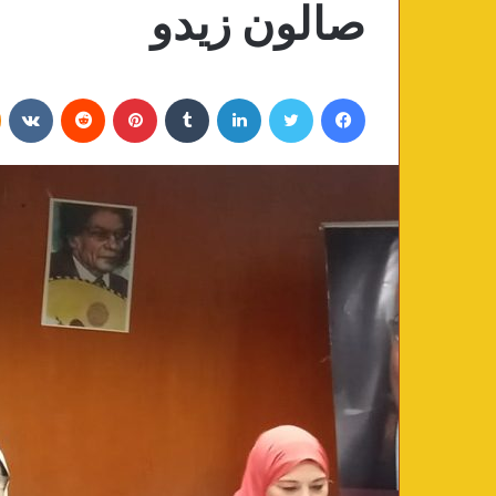
صالون زيدو
فيسبوك
تويتر
لينكدإن
‏Tumblr
بينتيريست
‏Reddit
‏VKontakte