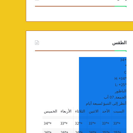
الطقس
34
+
°
C
H:
+
34°
L:
+
25°
الناظور
الجمعة, 07 آب
أنظر إلى التنبؤ لسبعة أيام
السبت
الأحد
الاثنين
الثلاثاء
الأربعاء
الخميس
34°
+
33°
+
32°
+
33°
+
33°
+
33°
+
26°
+
26°
+
26°
+
26°
+
25°
+
25°
+