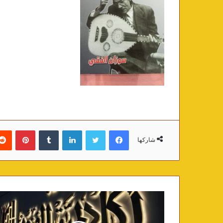
فيسبوك
تويتر
لينكدإن
‏Tumblr
بينتيريست
شاركها