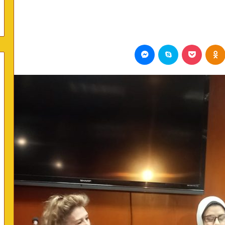
Odnoklassniki
بوكيت
سكايب
ماسنجر