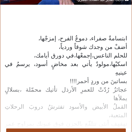
الأديب القدير عبد السادة البصري
ابتسامةٌ صفراء، دموعُ الفرح، إمزجْها،
أضفْ من وجدك شوقاً وردياً،
للحلم الناعس،إجمعْها،في دورق أيامك،
اسكبْها،مولودٌ يأتي بعد مخاضٍ أسود، يرسمُ في
عينيهِ
بساتينَ من وردٍ أحمر!!!!
عجائزُ رُدّتْ للعمرِ الأرذل تأتيك محمّلة ،بسلالٍ
يملأها
القملُ الأبيض والأسود تفترشُ دروبَ الرحلاتِ
المتعبة،
تهفهف أنثى تتلفّع بالحزن فوق عيونك بمراوح عمرٍ