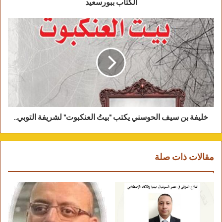
الكتاب ببورسعيد
أرصفة تبكي…
اقدام تتسارع،والليل صديق!!!
حملك يثقل،تثقل أيامك بالآمال/الاحلام/الاطفال/
الزوجة،همومك تتزاوج،
ليلك يعتمر الخمرَ لباساً منذ سني العمر
الاولى،نخلة عمرك تأكل رطبها
الغربان،السوس ينخر سدرة عشقك،يأتلف
الشاطيء/البحر ,,,,,,
خليفة بن سيف الحوسني يكتب "بيتُ العنكبوت" لشريفة التوبي..
يرمي السكران بآخر كأس للاسماك،وتأتي امرأة
من اقصى الذاكرة الاسيانة،
تأخذ بيدك،تفرّ بأنغامك من هذا الكابوس القاتم
مقالات ذات صلة
حيث الواحات الخضر امتلأت بعرائس بحرٍ ،
لن تنظر بعد اليوم الى قمر سيولّي الأدبار مروراً
بخرائب داهمها الجرذ وخلّاها البوم كمسكن للضب،
ونهباً للسَوَقة !!