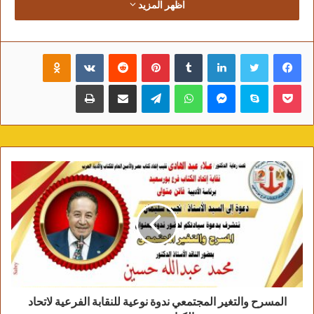
ورديٍّ وتغنّي ،،
اظهر المزيد
بحّارٌ خبر البحرَ يمرّ على الشاطيء كسلان ويقذف
بالقبعّة الى الموج،
فيسبوك
تويتر
لينكدإن
‏Tumblr
بينتيريست
‏Reddit
‏VKontakte
Odnoklassniki
يعزفُ لحناً قدسياً لعروس البحر، شقيقةُ نعمانٍ
تتهادى كالطاووس….
بوكيت
سكايب
ماسنجر
واتساب
تيلقرام
مشاركة عبر البريد
طباعة
وعينٌ من خلل الشبّاك تراقب…وتراقب،تتعبُ
أكواب الشاي ولاتنأى العين،
تلازمك الرعدة أنّى ولّيت الوجه،
يحدّثك الكأس/النادل/الشارع/ذاكرة البيت الطيني/
كلاب القرية/نسيم الصبح/ورائحة البحر!!!،،ضحكاتٌ
،غَنَجٌ،رائحةُ عطر امرأةٍ لم تعرف رجلاً قطّ ولامرّت
عند الماخور لتمسح ردفيها ملاءة عانس!!
كناريٌ يفتتح الحفلةَ،
عقدُ قرانٍ،
نورسة يخطبها بَجَعٌ
المسرح والتغير المجتمعي ندوة نوعية للنقابة الفرعية لاتحاد
حوتٌ يُحدث ضجّةً في الشارع