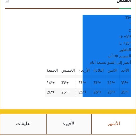
الطقس
33
+
°
C
H:
+
33°
L:
+
25°
الناظور
السبت, 08 آب
أنظر إلى التنبؤ لسبعة أيام
الأحد
الاثنين
الثلاثاء
الأربعاء
الخميس
الجمعة
34°
+
33°
+
33°
+
33°
+
32°
+
33°
+
26°
+
26°
+
26°
+
26°
+
25°
+
25°
+
الأشهر
الأخيرة
تعليقات