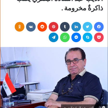
ذاكرةٌ مخرومة .
فيسبوك
تويتر
لينكدإن
‏Tumblr
بينتيريست
‏Reddit
‏VKontakte
Odnoklassniki
بوكيت
سكايب
ماسنجر
واتساب
تيلقرام