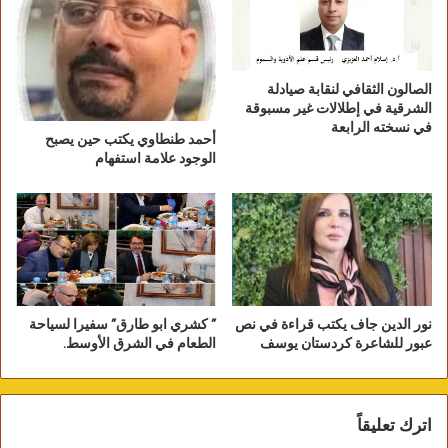
مرافق خدمية وحدائق نموذجية متكاملة.
الصالون الثقافي لنقابة صيادلة
الشرقية في إطلالات غير مسبوقة
في نسخته الرابعة
أحمد طنطاوي يكتب حين يصبح
الوجود علامة استفهام
نور الدين جاف يكتب قراءة في نص
” كشري ابو طارق” سفيرا لسياحة
عبور للشاعرة كردستان يوسف
الطعام في الشرق الأوسط.
و من جانبه أوضح رئيس مجلس إدارة شركة
الممتلكات المميزة سعادة الأستاذ / طارق الهداب
اترك تعليقاً
في كلمته : يشرفني أن أرفع أسمى آيات الشكر