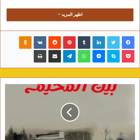
اظهر المزيد
فيسبوك
تويتر
لينكدإن
‏Tumblr
بينتيريست
‏Reddit
‏VKontakte
Odnoklassniki
بوكيت
سكايب
ماسنجر
واتساب
تيلقرام
مشاركة عبر البريد
طباعة