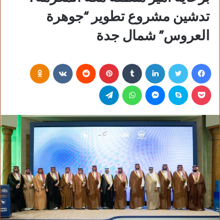
تدشين مشروع تطوير “جوهرة
العروس” شمال جدة
فيسبوك
تويتر
لينكدإن
‏Tumblr
بينتيريست
‏Reddit
‏VKontakte
Odnoklassniki
بوكيت
سكايب
ماسنجر
واتساب
تيلقرام