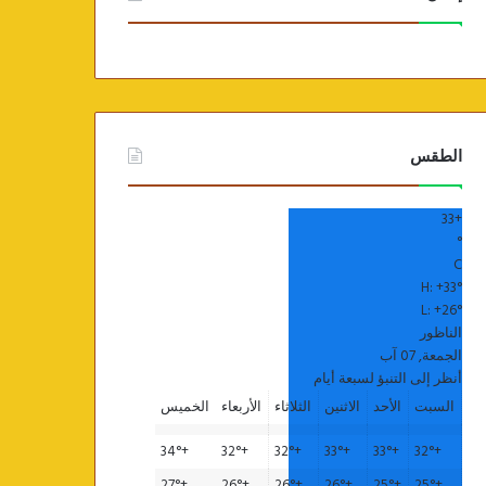
الطقس
33
+
°
C
H:
+
33°
L:
+
26°
الناظور
الجمعة, 07 آب
أنظر إلى التنبؤ لسبعة أيام
السبت
الأحد
الاثنين
الثلاثاء
الأربعاء
الخميس
34°
+
32°
+
32°
+
33°
+
33°
+
32°
+
27°
+
26°
+
26°
+
26°
+
25°
+
25°
+