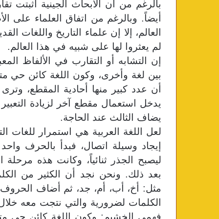
بالرغم من أن الأبحاث الجينية أثبتت تقا
أيضاً. وبالرغم من اتفاق العلماء على ال
العالم، إلا إن علماء التاريخ واللغات ال
لم يعثروا لها على شبيه في هذا العالم.
إن التشابه أو التقارب في الألفاظ المعب
بين لغة وأخرى، وكون اللغة كائن حي متط
أن عدد كبير منها أحادية المقطع، وترى
يدخل استعمال مقطع آخر لزيادة التعبير ع
يضاف الثالث عند الحاجة.
لعل اللغة العربية هي استمرار للغات الت
إيجاد وسيلة اتصال، فبدأ بالحرف واحد
ليصبح الجذر ثنائياً، وكانت هذه مرحلة ا
بعد ذلك. ونحن نجد أن الكثير من الكلم
مثل: أخ، أب، أم، جد، ثم أضاف الحروف إل
الكلمات لضرورية والتي نتجت معه خلال ز
فهمي الخشيم: وكون اللغة كائن حي متطو