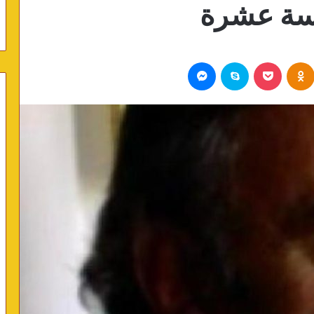
دسة عشرة
Odnoklassniki
بوكيت
سكايب
ماسنجر