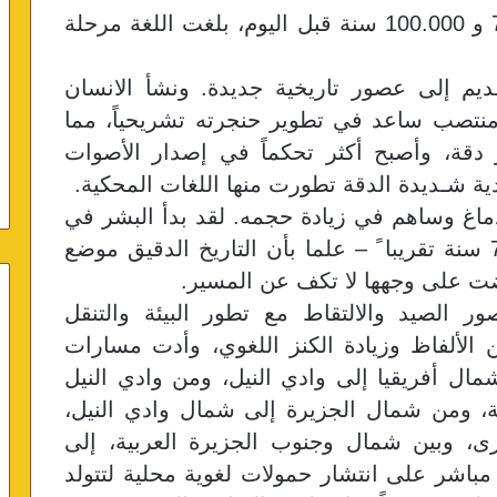
وفي وقت ربما يرجع إلى ما بين 75.000 و 100.000 سنة قبل اليوم، بلغت اللغة مرحلة
ديم إلى عصور تاريخية جديدة. ونشأ الانسان
منتصب ساعد في تطوير حنجرته تشريحياً، مما
دقة، وأصبح أكثر تحكماً في إصدار الأصوات
ية شـديدة الدقة تطورت منها اللغات المحكية.
دماغ وساهم في زيادة حجمه. لقد بدأ البشر في
السير من إفريقية إلى آسية قبل 75000 سنة تقريبا ً – علما بأن التاريخ الدقيق موضع
ت على وجهها لا تكف عن المسير.
 الصيد والالتقاط مع تطور البيئة والتنقل
 الألفاظ وزيادة الكنز اللغوي، وأدت مسارات
ال أفريقيا إلى وادي النيل، ومن وادي النيل
، ومن شمال الجزيرة إلى شمال وادي النيل،
ى، وبين شمال وجنوب الجزيرة العربية، إلى
باشر على انتشار حمولات لغوية محلية لتتولد