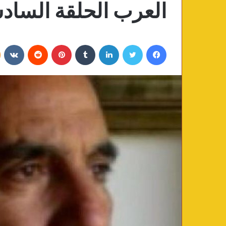
العرب الحلقة السا
فيسبوك
تويتر
لينكدإن
‏Tumblr
بينتيريست
‏Reddit
‏VKontakte