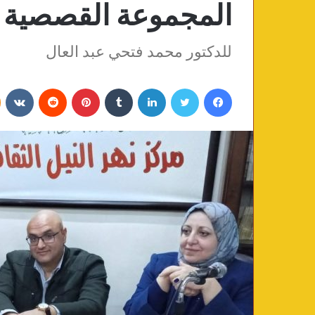
المجموعة القصصية ا
للدكتور محمد فتحي عبد العال
فيسبوك
تويتر
لينكدإن
‏Tumblr
بينتيريست
‏Reddit
‏VKontakte