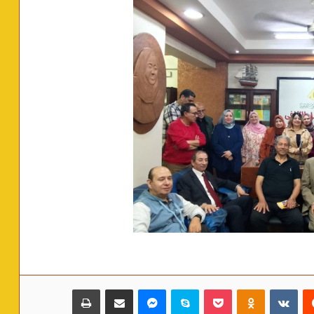
‏Reddit
‏VKontakte
Odnoklassniki
بوكيت
سكايب
ماسنجر
مشاركة عبر البريد
طباعة