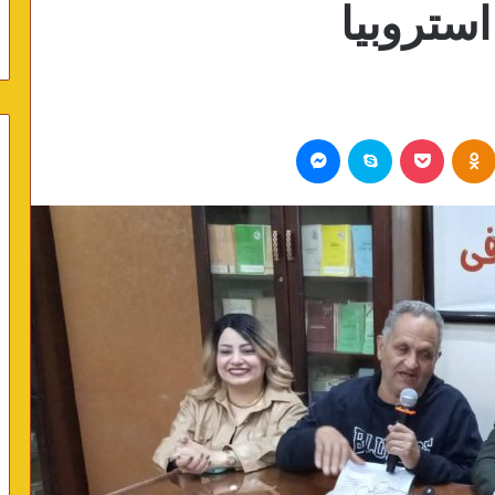
ستروبيا
Odnoklassniki
بوكيت
سكايب
ماسنجر