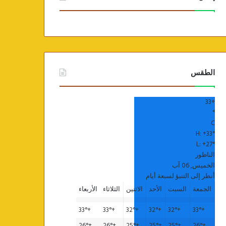
الطقس
33
+
°
C
H:
+
33°
L:
+
27°
الناظور
الخميس, 06 آب
أنظر إلى التنبؤ لسبعة أيام
الجمعة
السبت
الأحد
الاثنين
الثلاثاء
الأربعاء
33°
+
33°
+
32°
+
32°
+
32°
+
33°
+
26°
+
26°
+
25°
+
25°
+
25°
+
26°
+