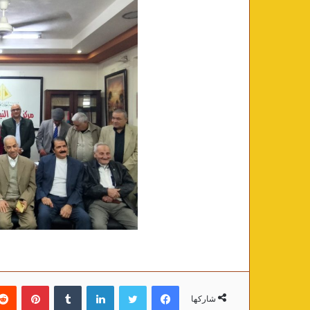
فيسبوك
تويتر
لينكدإن
‏Tumblr
بينتيريست
شاركها