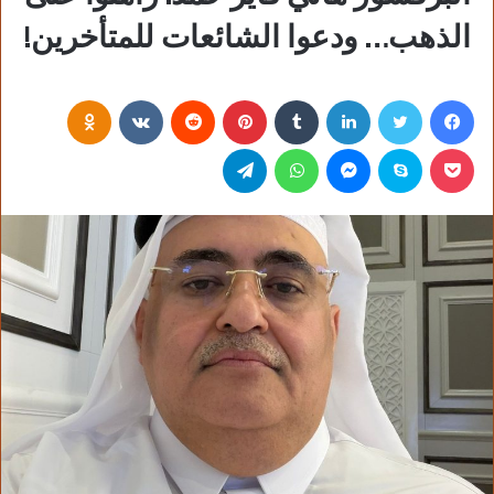
الذهب… ودعوا الشائعات للمتأخرين!
فيسبوك
تويتر
لينكدإن
‏Tumblr
بينتيريست
‏Reddit
‏VKontakte
Odnoklassniki
بوكيت
سكايب
ماسنجر
واتساب
تيلقرام