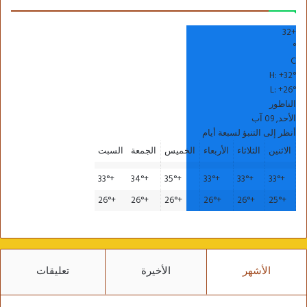
32
+
°
C
H:
+
32°
L:
+
26°
الناظور
الأحد, 09 آب
أنظر إلى التنبؤ لسبعة أيام
الاثنين
الثلاثاء
الأربعاء
الخميس
الجمعة
السبت
33°
+
34°
+
35°
+
33°
+
33°
+
33°
+
26°
+
26°
+
26°
+
26°
+
26°
+
25°
+
الأشهر
الأخيرة
تعليقات