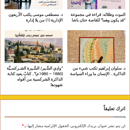
الموت وظلاله: قراءة في مجموعة
د. مصطفى موسى يكتب الأربعون
“قد يكون وهما” للقاصة حنان باشا
الإدارية (1) من يلا إدارة
د. سلوان إبراهيم تكتب شيء من
“وادِي السِّـير/ السِّـيرة الشـركسـيَّة
الذاكرة… الإنسان ما وراء السياسة
(1880 – 1980م)”.. كتابٌ يعيد كتابة
الذاكرة الشركسية من أفواه
شهودها
اترك تعليقاً
لن يتم نشر عنوان بريدك الإلكتروني.
الحقول الإلزامية مشار إليها بـ
*