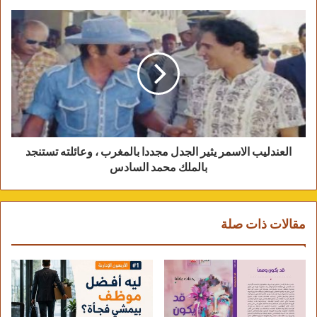
● الأزمات القادمة.
● الديون المتراكمة.
● ضعف العملات.
● التحولات الاقتصادية العالمية.
● عودة التيسير النقدي مستقبلاً.
ولذلك فإن التراجع الحالي قد يتحول في ذاكرة
الأسواق إلى واحدة من أكبر فرص الشراء التي
العندليب الاسمر يثير الجدل مجددا بالمغرب ، وعائلته تستنجد
سبقت موجة الصعود القادمة.
بالملك محمد السادس
لا تستمعوا إلى ضجيج الشائعات…استمعوا إلى لغة
التاريخ والأرقام.
فالذهب لم يقل كلمته الأخيرة بعد…
مقالات ذات صلة
والقادم – بإذن الله – قد يكون صعوداً يكتب فصلاً
جديداً في تاريخ المعدن الأصفر.