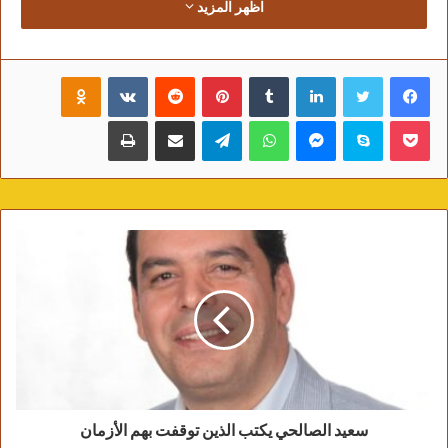
اظهر المزيد
هذه ليست ظروف هبوط… بل وقود لصعود
تاريخي.
التاريخ يخبرنا أن الذهب لا يصعد بخط مستقيم، بل
فيسبوك
تويتر
لينكدإن
‏Tumblr
بينتيريست
‏Reddit
‏VKontakte
Odnoklassniki
يهزّ الأسواق أولاً ويُخرج المترددين ثم ينطلق بقوة
بوكيت
سكايب
ماسنجر
واتساب
تيلقرام
مشاركة عبر البريد
طباعة
تاركاً خلفه المراهنين على الهبوط.
ما يحدث الآن ليس انهياراً كما يروّج البعض…
إنه غربلة للمستثمرين.
فالمال الذكي لا يهرب من الذهب عند التصحيح، بل
يزداد تمسكاً به.
وكل من يقرأ المشهد بعمق يدرك أن العالم يتجه
نحو مرحلة ستكون فيها الأصول الحقيقية أكثر
أهمية من أي وقت مضى، وعلى رأسها الذهب.
أقولها بكل وضوح:
الرهان على انهيار الذهب رهان خاسر على المدى
الاستراتيجي.
سعيد الصالحي يكتب الذين توقفت بهم الأزمان
أما الرهان على الذهب فهو رهان على: