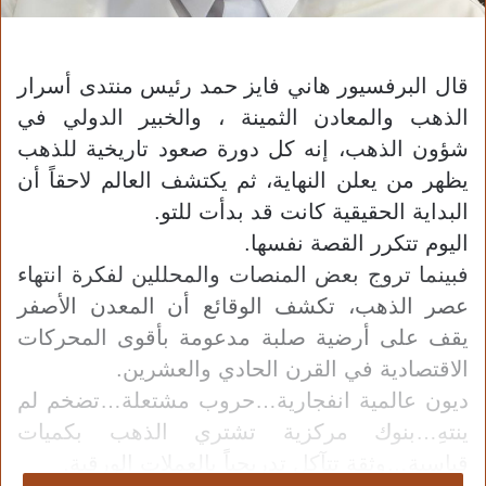
قال البرفسيور هاني فايز حمد رئيس منتدى أسرار
الذهب والمعادن الثمينة ، والخبير الدولي في
شؤون الذهب، إنه كل دورة صعود تاريخية للذهب
يظهر من يعلن النهاية، ثم يكتشف العالم لاحقاً أن
البداية الحقيقية كانت قد بدأت للتو.
اليوم تتكرر القصة نفسها.
فبينما تروج بعض المنصات والمحللين لفكرة انتهاء
عصر الذهب، تكشف الوقائع أن المعدن الأصفر
يقف على أرضية صلبة مدعومة بأقوى المحركات
الاقتصادية في القرن الحادي والعشرين.
ديون عالمية انفجارية… حروب مشتعلة…تضخم لم
ينتهِ…بنوك مركزية تشتري الذهب بكميات
قياسية…وثقة تتآكل تدريجياً بالعملات الورقية.