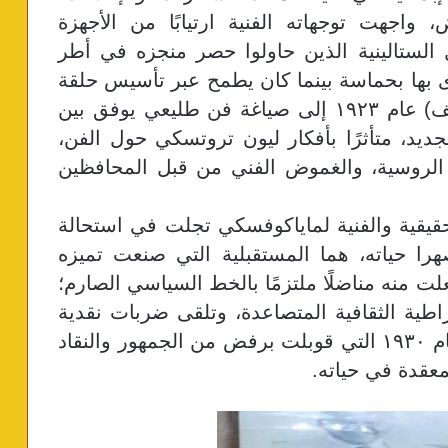
 واجهت توجهاته الفنية ارتيابًا من الأجهزة
 الستالينية الذين حاولوا حصر منجزه في أطر
ى بها بحماسة بينما كان يطمح عبر تأسيس حلقة
جبهة الفنون اليسارية التي عرفت بـ (ليف) عام ١٩٢٣ إلى صياغة فن طليعي يوفق بين
جديد، متأثرًا بأفكار ليون تروتسكي حول الفن،
ة الروسية، والغموض الفني من قبل المحافظين
الحقيقية والفنية لماياكوفسكي تجلت في استحالة
هرا حياته، هما المستقبلية التي صنعت تميزه
ت منه مناضلًا ملتزمًا بالخط السياسي الصارم؛
طية الثقافية المتصاعدة، وتلقى ضربات نقدية
قاسية عقب عرض مسرحيته (الحمام) عام ١٩٣٠ التي قوبلت برفض من الجمهور والنقاد
معقدة في حياته.