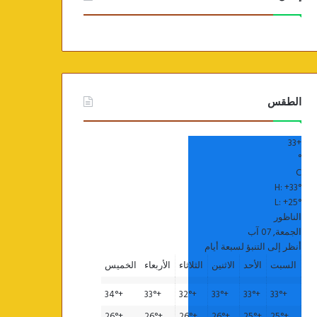
الطقس
33
+
°
C
H:
+
33°
L:
+
25°
الناظور
الجمعة, 07 آب
أنظر إلى التنبؤ لسبعة أيام
السبت
الأحد
الاثنين
الثلاثاء
الأربعاء
الخميس
34°
+
33°
+
32°
+
33°
+
33°
+
33°
+
26°
+
26°
+
26°
+
26°
+
25°
+
25°
+