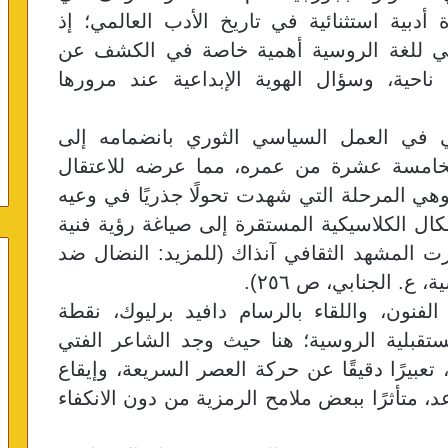
ّل ظاهرة أدبية استثنائية في تاريخ الأدب العالمي؛ إذ
مي للغة الروسية أهمية خاصة في الكشف عن
ناحية، وسؤال الهوية الإبداعية عند مرورها
ي في العمل السياسي الثوري بانضمامه إلى
ام ١٩٠٨ وهو في الخامسة عشرة من عمره، مما عرضه للاعتقال
هي المرحلة التي شهدت تحولًا جذريًا في وعيه
كال الكلاسيكية المستقرة إلى صياغة رؤية فنية
يزت المشهد الثقافي آنذاك (للمزيد: النضال ضد
ع. الجنابي، ص ٢٥٦).
فنون، واللقاء بالرسام دافيد برليوك، نقطة
قبلية الروسية؛ هنا حيث وجد الشاعر الفتي
عبيرًا دقيقًا عن حركة العصر السريعة، وإيقاع
عد، متأثرًا ببعض ملامح الرمزية من دون الانكفاء