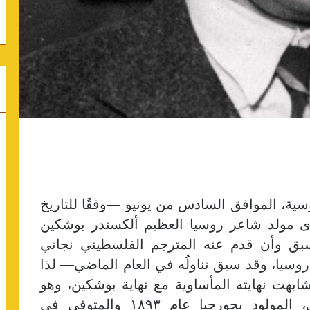
لروسية، الموافق السادس من يونيو —وفقًا للتاريخ
كرى مولد شاعر روسيا العظيم ألكسندر بوشكين
ليوم لعام ١٧٩٩، الذي سبق وأن قدم عنه المترجم الفلسطيني نجاتي
وسيا، وقد سبق تناولُه في العام الماضي— لذا
ابهت نهايته المأساوية مع نهاية بوشكين، وهو
الشاعر الروسي فلاديمير ماياكوفسكي، المولود بجورجيا عام ١٨٩٣ والمتوفى في