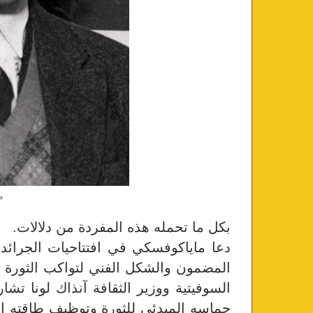
م
بكل ما تحمله هذه المفردة من دلالات.
​دعا ماياكوفسكي في افتتاحيات الجرائ
المضمون والشكل الفني لتواكب الثورة ال
السوفيتية ووزير الثقافة آنذاك لونا 
حماسه المبدئي للثورة وتوظيف طاقته الإ