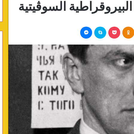
لبيروقراطية السوڤيتية
Odnoklassniki
بوكيت
سكايب
ماسنجر