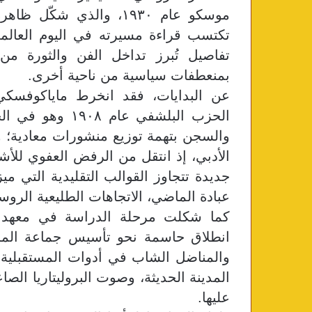
موسكو عام ١٩٣٠، والذي شك
تكتسب قراءة مسيرته في اليوم العال
تفاصيل تُبرز تداخل الفن والثورة من 
بمنعطفات سياسية من ناحية أخرى.
​عن البدايات، فقد انخرط ماياكوفسك
الحزب البلشفي ع
والسجن بتهمة توزيع منشورات معادية؛ و
الأدبي، إذ انتقل من الرفض العفوي للأش
جديدة تتجاوز القوالب التقليدية التي م
عبادة الماضي، الاتجاهات الطليعية الروسية، 
​كما شكلت مرحلة الدراسة في معهد ال
انطلاق حاسمة نحو تأسيس جماعة المست
والمناضل الشاب في أدوات المستقبلية، ت
المدينة الحديثة، وصوت البروليتاريا الصا
عليها.