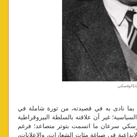
اياكوفسكي
د بما نادى به في قصيدته، من ثورة شاملة في
سياسية؛ غير أن علاقته بالسلطة البيروقراطية
تشارسكي سرعان ما اتسمت بتوتر متصاعد؛ فرغم
بداعية في صياغة مئات الشعارات، والإعلانات،