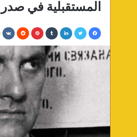
المستقبلية في صدر ا
فيسبوك
تويتر
لينكدإن
‏Tumblr
بينتيريست
‏Reddit
‏VKontakte