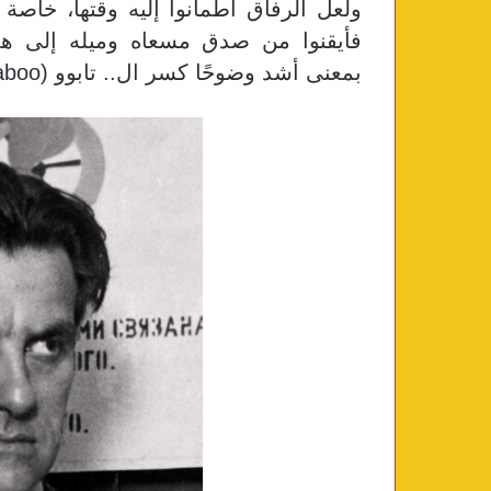
ولعل الرفاق اطمأنوا إليه وقتها، خاصة
فأيقنوا من صدق مسعاه وميله إلى هدم 
بمعنى أشد وضوحًا كسر ال.. تابوو (Taboo) .