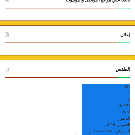
تابعنا علي مواقع التواصل واليوتيوب
إعلان
الطقس
33
+
°
C
H:
+
33°
L:
+
26°
الناظور
الخميس, 06 آب
أنظر إلى التنبؤ لسبعة أيام