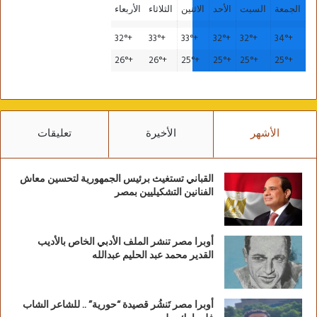
الجمعة
السبت
الأحد
الاثنين
الثلاثاء
الأربعاء
32°
+
33°
+
33°
+
32°
+
32°
+
34°
+
26°
+
26°
+
25°
+
25°
+
25°
+
25°
+
الأشهر
الأخيرة
تعليقات
القباني تستغيث برئيس الجمهورية لتحسين معاش
الفنانين التشكيليين بمصر
أوبرا مصر تنشر الملف الأدبي الخاص بالأديب
القدير محمد عبد الحليم عبدالله
أوبرا مصر تَنشُر قصيدة “حورية” .. للشاعر الشاب