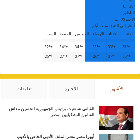
L:
+
25°
الناظور
الأحد, 09 آب
أنظر إلى التنبؤ لسبعة أيام
الاثنين
الثلاثاء
الأربعاء
الخميس
الجمعة
السبت
32°
+
34°
+
34°
+
33°
+
33°
+
33°
+
25°
+
27°
+
27°
+
26°
+
27°
+
25°
+
الأشهر
الأخيرة
تعليقات
القباني تستغيث برئيس الجمهورية لتحسين معاش
الفنانين التشكيليين بمصر
أوبرا مصر تنشر الملف الأدبي الخاص بالأديب