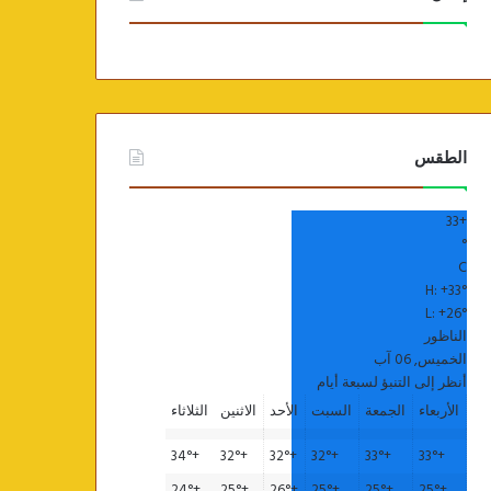
الطقس
33
+
°
C
H:
+
33°
L:
+
26°
الناظور
الخميس, 06 آب
أنظر إلى التنبؤ لسبعة أيام
الأربعاء
الجمعة
السبت
الأحد
الاثنين
الثلاثاء
34°
+
32°
+
32°
+
32°
+
33°
+
33°
+
24°
+
25°
+
26°
+
25°
+
25°
+
25°
+