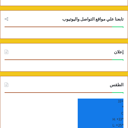
تابعنا علي مواقع التواصل واليوتيوب
إعلان
الطقس
33
+
°
C
H:
+
33°
L:
+
25°