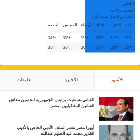
الناظور
السبت, 08 آب
أنظر إلى التنبؤ لسبعة أيام
الأحد
الاثنين
الثلاثاء
الأربعاء
الخميس
الجمعة
34°
+
33°
+
33°
+
33°
+
32°
+
33°
+
26°
+
26°
+
26°
+
26°
+
26°
+
25°
+
الأشهر
الأخيرة
تعليقات
القباني تستغيث برئيس الجمهورية لتحسين معاش
الفنانين التشكيليين بمصر
أوبرا مصر تنشر الملف الأدبي الخاص بالأديب
القدير محمد عبد الحليم عبدالله