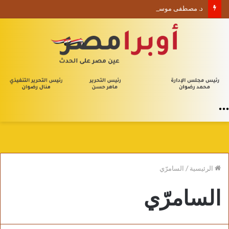
د. مصطفى موسى يكتب الأربعون الإدارية (1) من يلا إدارة
القائمة
الرئيسية
/
السامرّي
السامرّي