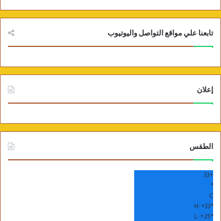
تابعنا علي مواقع التواصل واليوتيوب
إعلان
الطقس
33
+
°
C
H:
+
33°
L:
+
25°