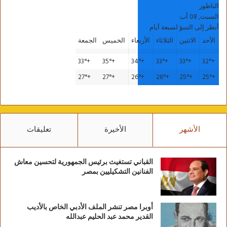
الناظور
السبت, 08 آب
أنظر إلى التنبؤ لسبعة أيام
الأحد
الاثنين
الثلاثاء
الأربعاء
الخميس
الجمعة
33°
+
35°
+
34°
+
33°
+
33°
+
32°
+
27°
+
27°
+
26°
+
26°
+
25°
+
25°
+
الأشهر
الأخيرة
تعليقات
القباني تستغيث برئيس الجمهورية لتحسين معاش
الفنانين التشكيليين بمصر
أوبرا مصر تنشر الملف الأدبي الخاص بالأديب
القدير محمد عبد الحليم عبدالله