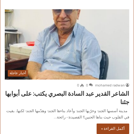
أخبار عاجلة
0
0
mohamed radwan
الشاعر القدير عبد السادة البصري يكتب: على أبوابها
جئنا
مدينة أسسها الجندۥ وخرّبها الجندۥ وأعاد بناءها الجندۥ وهدّمها الجندۥ لكنها.. بقيت
في القلوب حيث بناها الحنين!! القصيدة:- رائحة…
أكمل القراءة »