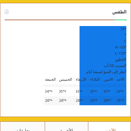
الطقس
33
+
°
C
H:
+
33°
L:
+
25°
الناظور
السبت, 08 آب
أنظر إلى التنبؤ لسبعة أيام
الأحد
الاثنين
الثلاثاء
الأربعاء
الخميس
الجمعة
34°
+
35°
+
33°
+
33°
+
33°
+
33°
+
26°
+
26°
+
26°
+
26°
+
26°
+
25°
+