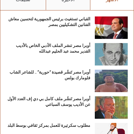
الأشهر
الأخيرة
تعليقات
القباني تستغيث برئيس الجمهورية لتحسين معاش
الفنانين التشكيليين بمصر
أوبرا مصر تنشر الملف الأدبي الخاص بالأديب
القدير محمد عبد الحليم عبدالله
أوبرا مصر تَنشُر قصيدة “حورية” .. للشاعر الشاب
فلومارك بولس
أوبرا مصر تَنشُر ملف كامل بي دي إف العدد الأول
عن الأديب يوسف السباعي
مطلوب سكرتيرة للعمل بمركز ثقافي بوسط البلد